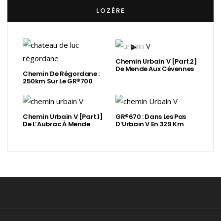
LOZÈRE
Chemin Urbain V [Part.2]
De Mende Aux Cévennes
Chemin De Régordane :
250km Sur Le GR®700
Chemin Urbain V [Part.1]
GR®670 : Dans Les Pas
De L’Aubrac À Mende
D’Urbain V En 329 Km