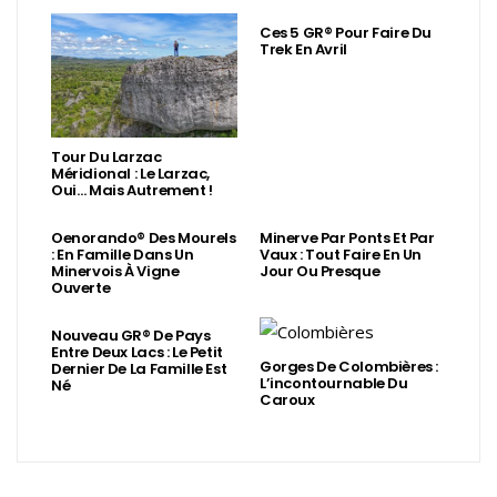
Ces 5 GR® Pour Faire Du
Trek En Avril
Tour Du Larzac
Méridional : Le Larzac,
Oui… Mais Autrement !
Oenorando® Des Mourels
Minerve Par Ponts Et Par
: En Famille Dans Un
Vaux : Tout Faire En Un
Minervois À Vigne
Jour Ou Presque
Ouverte
Nouveau GR® De Pays
Entre Deux Lacs : Le Petit
Gorges De Colombières :
Dernier De La Famille Est
L’incontournable Du
Né
Caroux