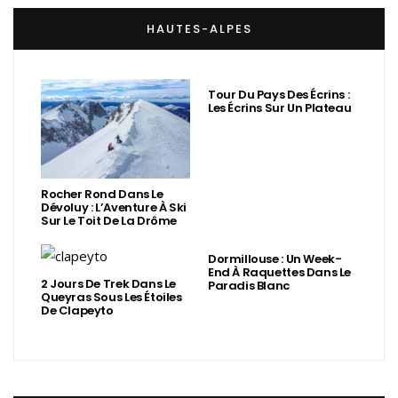
HAUTES-ALPES
Tour Du Pays Des Écrins :
Les Écrins Sur Un Plateau
Rocher Rond Dans Le
Dévoluy : L’Aventure À Ski
Sur Le Toit De La Drôme
Dormillouse : Un Week-
End À Raquettes Dans Le
2 Jours De Trek Dans Le
Paradis Blanc
Queyras Sous Les Étoiles
De Clapeyto