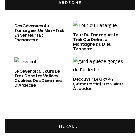
ARDÈCHE
Des Cévennes Au
Tanargue : Un Mini-Trek
Tour Du Tanargue : Le
En Senteurs Et
Trek Qui Défie La
Enchanteur
Montagne Du Dieu
Tonnerre
Le Cévenol : 5 Jours De
Trek Dans Les Vallées
Découvrir Le GR® 42
Oubliées Des Cévennes
(2ème Partie) : De Viviers
D’Ardèche
À Laudun
HÉRAULT