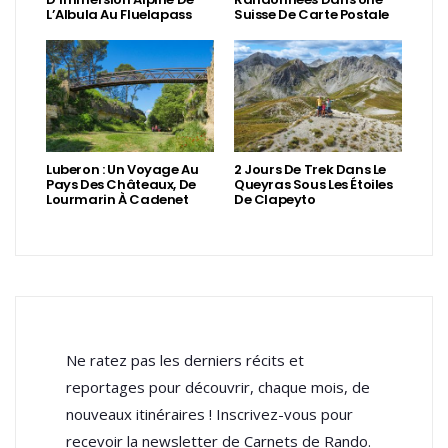
L’Albula Au Fluelapass
Suisse De Carte Postale
Luberon : Un Voyage Au
2 Jours De Trek Dans Le
Pays Des Châteaux, De
Queyras Sous Les Étoiles
Lourmarin À Cadenet
De Clapeyto
Ne ratez pas les derniers récits et
reportages pour découvrir, chaque mois, de
nouveaux itinéraires ! Inscrivez-vous pour
recevoir la newsletter de Carnets de Rando.