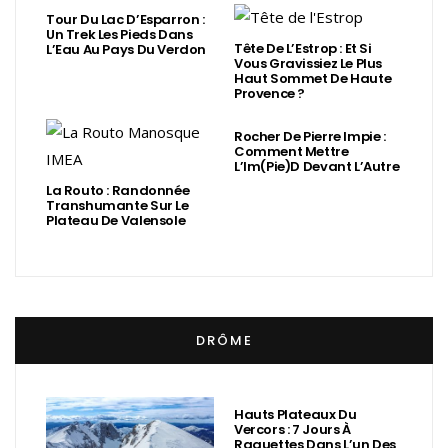
Tour Du Lac D’Esparron :
Un Trek Les Pieds Dans
Tête De L’Estrop : Et Si
L’Eau Au Pays Du Verdon
Vous Gravissiez Le Plus
Haut Sommet De Haute
Provence ?
Rocher De Pierre Impie :
Comment Mettre
L’Im(Pie)d Devant L’Autre
La Routo : Randonnée
Transhumante Sur Le
Plateau De Valensole
DRÔME
Hauts Plateaux Du
Vercors : 7 Jours À
Raquettes Dans L’un Des