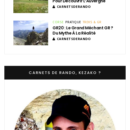
Pour Découvrir L’Auvergne
CARNETSDERANDO
CORSE
PRATIQUE
TREKS & GR
GR20 : Le Grand Méchant GR ?
Du Mythe À La Réalité
CARNETSDERANDO
CARNETS DE RANDO, KEZAKO ?