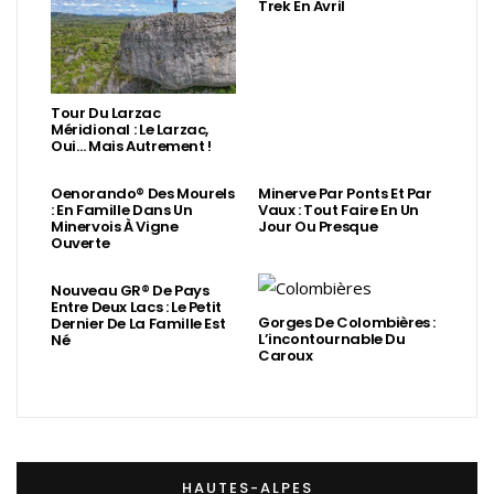
Trek En Avril
Tour Du Larzac
Méridional : Le Larzac,
Oui… Mais Autrement !
Oenorando® Des Mourels
Minerve Par Ponts Et Par
: En Famille Dans Un
Vaux : Tout Faire En Un
Minervois À Vigne
Jour Ou Presque
Ouverte
Nouveau GR® De Pays
Entre Deux Lacs : Le Petit
Gorges De Colombières :
Dernier De La Famille Est
L’incontournable Du
Né
Caroux
HAUTES-ALPES