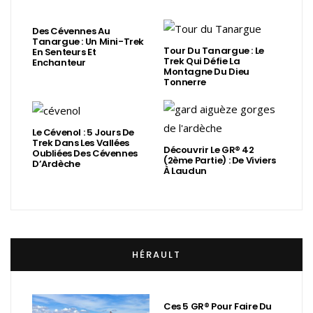
Des Cévennes Au
Tanargue : Un Mini-Trek
Tour Du Tanargue : Le
En Senteurs Et
Trek Qui Défie La
Enchanteur
Montagne Du Dieu
Tonnerre
Le Cévenol : 5 Jours De
Trek Dans Les Vallées
Découvrir Le GR® 42
Oubliées Des Cévennes
(2ème Partie) : De Viviers
D’Ardèche
À Laudun
HÉRAULT
Ces 5 GR® Pour Faire Du