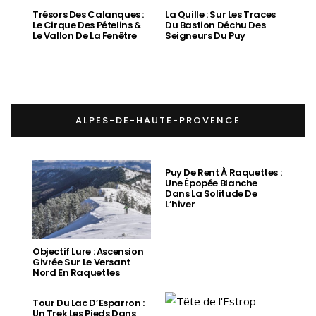
Trésors Des Calanques :
La Quille : Sur Les Traces
Le Cirque Des Pételins &
Du Bastion Déchu Des
Le Vallon De La Fenêtre
Seigneurs Du Puy
ALPES-DE-HAUTE-PROVENCE
Puy De Rent À Raquettes :
Une Épopée Blanche
Dans La Solitude De
L’hiver
Objectif Lure : Ascension
Givrée Sur Le Versant
Nord En Raquettes
Tour Du Lac D’Esparron :
Un Trek Les Pieds Dans