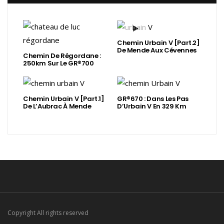
Chemin Urbain V [Part.2]
De Mende Aux Cévennes
Chemin De Régordane :
250km Sur Le GR®700
Chemin Urbain V [Part.1]
GR®670 : Dans Les Pas
De L’Aubrac À Mende
D’Urbain V En 329 Km
Copyright All rights reserved