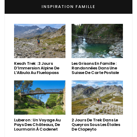
INSPIRATION FAMILLE
Kesch Trek : 3 Jours
Les Grisons En Famille :
D’Immersion Alpine De
Randonnées Dans Une
L’Albula Au Fluelapass
Suisse De Carte Postale
Luberon : Un Voyage Au
2 Jours De Trek Dans Le
Pays Des Châteaux, De
Queyras Sous Les Étoiles
Lourmarin À Cadenet
De Clapeyto