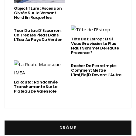
Objectif Lure : Ascension
Givrée Sur Le Versant
Nord En Raquettes
Tour Du Lac D’Esparron :
Un Trek Les Pieds Dans
Tête De L’Estrop : Et Si
L’Eau Au Pays Du Verdon
Vous Gravissiez Le Plus
Haut Sommet De Haute
Provence ?
Rocher De Pierre Impie :
Comment Mettre
L’Im(Pie)d Devant L’Autre
La Routo : Randonnée
Transhumante Sur Le
Plateau De Valensole
DRÔME