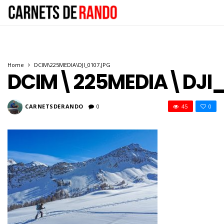
Home
DCIM\225MEDIA\DJI_0107.JPG
DCIM\225MEDIA\DJI_
CARNETSDERANDO
0
45
0