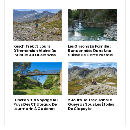
Kesch Trek : 3 Jours
Les Grisons En Famille :
D’Immersion Alpine De
Randonnées Dans Une
L’Albula Au Fluelapass
Suisse De Carte Postale
Luberon : Un Voyage Au
2 Jours De Trek Dans Le
Pays Des Châteaux, De
Queyras Sous Les Étoiles
Lourmarin À Cadenet
De Clapeyto