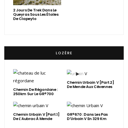
2 Jours De Trek Dans Le
Queyras Sous Les Étoiles
De Clapeyto
LOZÈRE
Chemin Urbain V [Part.2]
De Mende Aux Cévennes
Chemin De Régordane :
250km Sur Le GR®700
Chemin Urbain V [Part.1]
GR®670 : Dans Les Pas
De L’Aubrac À Mende
D’Urbain V En 329 Km