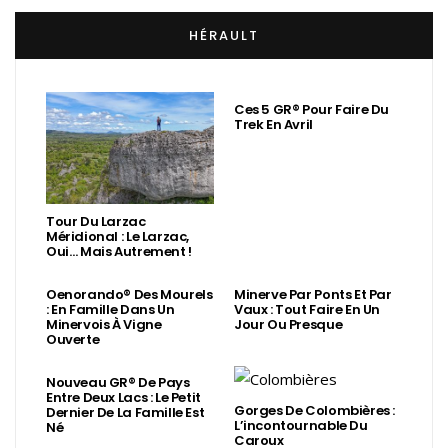
HÉRAULT
Ces 5 GR® Pour Faire Du
Trek En Avril
Tour Du Larzac
Méridional : Le Larzac,
Oui… Mais Autrement !
Oenorando® Des Mourels
Minerve Par Ponts Et Par
: En Famille Dans Un
Vaux : Tout Faire En Un
Minervois À Vigne
Jour Ou Presque
Ouverte
Nouveau GR® De Pays
Entre Deux Lacs : Le Petit
Gorges De Colombières :
Dernier De La Famille Est
L’incontournable Du
Né
Caroux