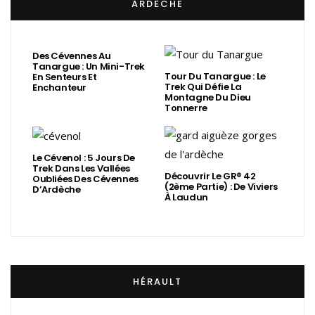
ARDÈCHE
Des Cévennes Au
Tanargue : Un Mini-Trek
Tour Du Tanargue : Le
En Senteurs Et
Trek Qui Défie La
Enchanteur
Montagne Du Dieu
Tonnerre
Le Cévenol : 5 Jours De
Trek Dans Les Vallées
Découvrir Le GR® 42
Oubliées Des Cévennes
(2ème Partie) : De Viviers
D’Ardèche
À Laudun
HÉRAULT