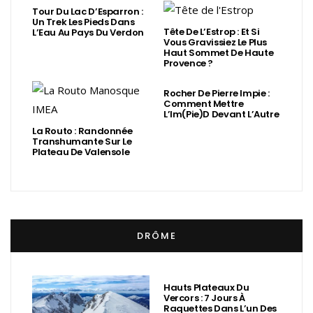
Tour Du Lac D’Esparron :
Un Trek Les Pieds Dans
Tête De L’Estrop : Et Si
L’Eau Au Pays Du Verdon
Vous Gravissiez Le Plus
Haut Sommet De Haute
Provence ?
Rocher De Pierre Impie :
Comment Mettre
L’Im(Pie)d Devant L’Autre
La Routo : Randonnée
Transhumante Sur Le
Plateau De Valensole
DRÔME
Hauts Plateaux Du
Vercors : 7 Jours À
Raquettes Dans L’un Des