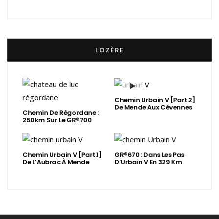
LOZÈRE
Chemin Urbain V [Part.2]
De Mende Aux Cévennes
Chemin De Régordane :
250km Sur Le GR®700
Chemin Urbain V [Part.1]
GR®670 : Dans Les Pas
De L’Aubrac À Mende
D’Urbain V En 329 Km