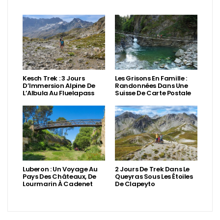
Kesch Trek : 3 Jours
Les Grisons En Famille :
D’Immersion Alpine De
Randonnées Dans Une
L’Albula Au Fluelapass
Suisse De Carte Postale
Luberon : Un Voyage Au
2 Jours De Trek Dans Le
Pays Des Châteaux, De
Queyras Sous Les Étoiles
Lourmarin À Cadenet
De Clapeyto