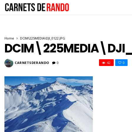
Home
DCIM\225MEDIA\DJI_0122.JPG
DCIM\225MEDIA\DJI_
CARNETSDERANDO
0
42
0