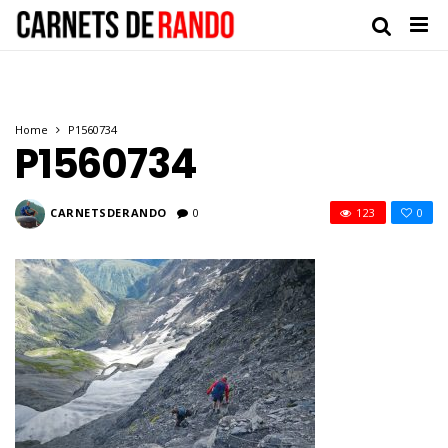
Home
P1560734
P1560734
CARNETSDERANDO
0
123
0