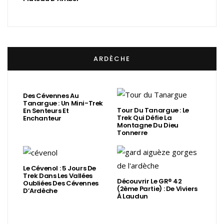
ARDÈCHE
Des Cévennes Au
Tanargue : Un Mini-Trek
Tour Du Tanargue : Le
En Senteurs Et
Trek Qui Défie La
Enchanteur
Montagne Du Dieu
Tonnerre
Le Cévenol : 5 Jours De
Trek Dans Les Vallées
Découvrir Le GR® 42
Oubliées Des Cévennes
(2ème Partie) : De Viviers
D’Ardèche
À Laudun