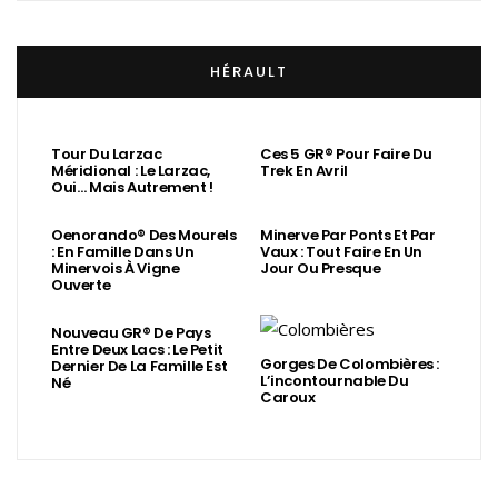
HÉRAULT
Tour Du Larzac
Ces 5 GR® Pour Faire Du
Méridional : Le Larzac,
Trek En Avril
Oui… Mais Autrement !
Oenorando® Des Mourels
Minerve Par Ponts Et Par
: En Famille Dans Un
Vaux : Tout Faire En Un
Minervois À Vigne
Jour Ou Presque
Ouverte
Nouveau GR® De Pays
Entre Deux Lacs : Le Petit
Gorges De Colombières :
Dernier De La Famille Est
L’incontournable Du
Né
Caroux