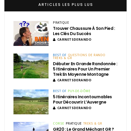
ARTICLES LES PLUS LUS
PRATIQUE
Trouver Chaussure À Son Pied :
Les Clés Du Succès
CARNETSDERANDO
BEST OF
QUESTIONS DE RANDO
TREKS & GR
Débuter En Grande Randonnée :
5 Itinéraires Pour Un Premier
Trek En Moyenne Montagne
CARNETSDERANDO
BEST OF
PUY-DE-DÔME
5 Itinéraires Incontournables
Pour Découvrir L’Auvergne
CARNETSDERANDO
CORSE
PRATIQUE
TREKS & GR
GR20 : Le Grand Méchant GR ?