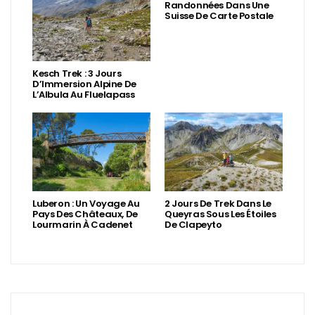
Randonnées Dans Une
Suisse De Carte Postale
Kesch Trek : 3 Jours
D’Immersion Alpine De
L’Albula Au Fluelapass
Luberon : Un Voyage Au
2 Jours De Trek Dans Le
Pays Des Châteaux, De
Queyras Sous Les Étoiles
Lourmarin À Cadenet
De Clapeyto