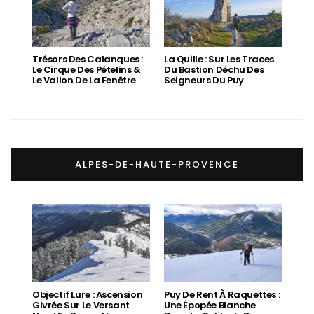
Trésors Des Calanques :
La Quille : Sur Les Traces
Le Cirque Des Pételins &
Du Bastion Déchu Des
Le Vallon De La Fenêtre
Seigneurs Du Puy
ALPES-DE-HAUTE-PROVENCE
Objectif Lure : Ascension
Puy De Rent À Raquettes :
Givrée Sur Le Versant
Une Épopée Blanche