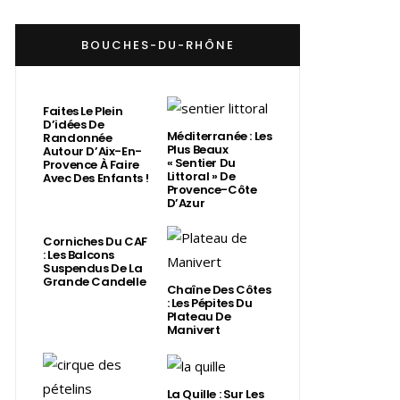
BOUCHES-DU-RHÔNE
Faites Le Plein
D’idées De
Méditerranée : Les
Randonnée
Plus Beaux
Autour D’Aix-En-
« Sentier Du
Provence À Faire
Littoral » De
Avec Des Enfants !
Provence-Côte
D’Azur
Corniches Du CAF
: Les Balcons
Suspendus De La
Grande Candelle
Chaîne Des Côtes
: Les Pépites Du
Plateau De
Manivert
La Quille : Sur Les