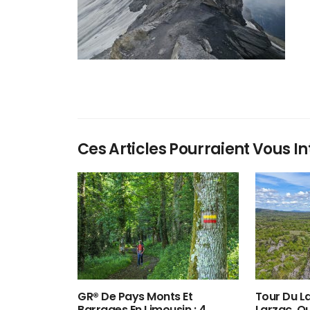
Ces Articles Pourraient Vous In
GR® De Pays Monts Et
Tour Du La
Barrages En Limousin : 4
Larzac, O