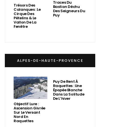
Traces Du
Trésors Des
Bastion Déchu
Calanques : Le
Des Seigneurs Du
Cirque Des
Puy
Pételins & Le
Vallon De La
Fenêtre
ALPES-DE-HAUTE-PROVENCE
Puy De Rent À
Raquettes : Une
Épopée Blanche
Dans La Solitude
De L’hiver
Objectif Lure :
Ascension Givrée
Sur Le Versant
Nord En
Raquettes