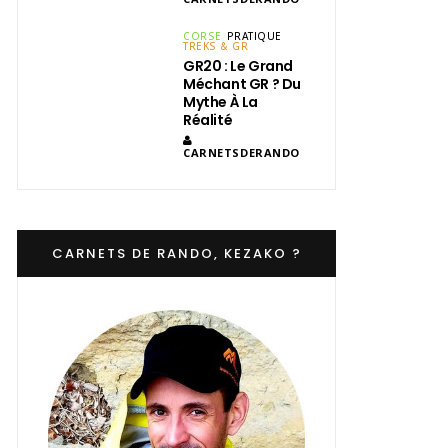
CORSE
PRATIQUE
TREKS & GR
GR20 : Le Grand
Méchant GR ? Du
Mythe À La
Réalité
CARNETSDERANDO
CARNETS DE RANDO, KEZAKO ?