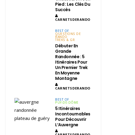
Pied : Les Clés Du
Succès
CARNETSDERANDO
BEST OF
QUESTIONS DE
RANDO
TREKS & GR
Débuter En
Grande
Randonnée : 5
Itinéraires Pour
Un Premier Trek
En Moyenne
Montagne
CARNETSDERANDO
BEST OF
PUY-DE-DÔME
5 Itinéraires
Incontournables
Pour Découvrir
L’Auvergne
CARNETSDERANDO