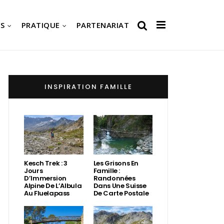
S
PRATIQUE
PARTENARIAT
INSPIRATION FAMILLE
Kesch Trek : 3
Les Grisons En
Jours
Famille :
D’Immersion
Randonnées
Alpine De L’Albula
Dans Une Suisse
Au Fluelapass
De Carte Postale