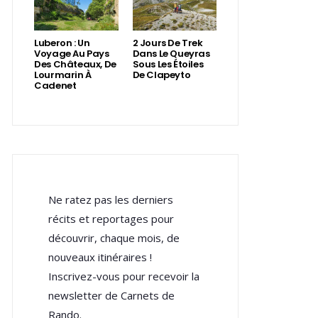
Luberon : Un
2 Jours De Trek
Voyage Au Pays
Dans Le Queyras
Des Châteaux, De
Sous Les Étoiles
Lourmarin À
De Clapeyto
Cadenet
Ne ratez pas les derniers
récits et reportages pour
découvrir, chaque mois, de
nouveaux itinéraires !
Inscrivez-vous pour recevoir la
newsletter de Carnets de
Rando.