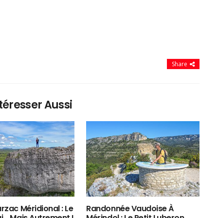
Share
téresser Aussi
rzac Méridional : Le
Randonnée Vaudoise À
ui… Mais Autrement !
Mérindol : Le Petit Luberon