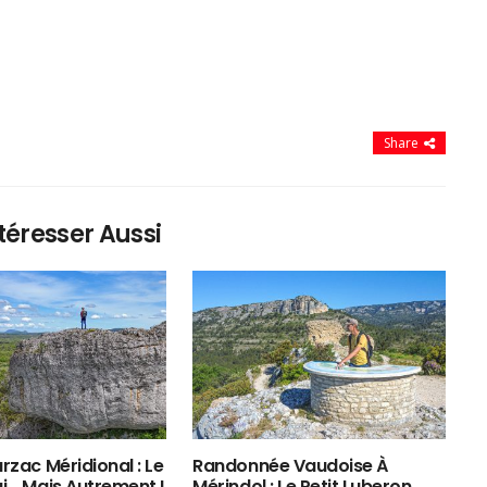
Share
téresser Aussi
rzac Méridional : Le
Randonnée Vaudoise À
ui… Mais Autrement !
Mérindol : Le Petit Luberon