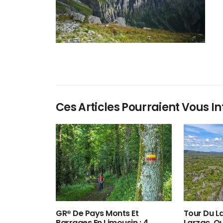
Ces Articles Pourraient Vous In
GR® De Pays Monts Et
Tour Du La
Barrages En Limousin : 4
Larzac, O