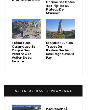
Chaîne Des Côtes
: Les Pépites Du
Plateau De
Manivert
Trésors Des
La Quille : Sur Les
Calanques : Le
Traces Du
Cirque Des
Bastion Déchu
Pételins & Le
Des Seigneurs Du
Vallon De La
Puy
Fenêtre
ALPES-DE-HAUTE-PROVENCE
Puy De Rent À