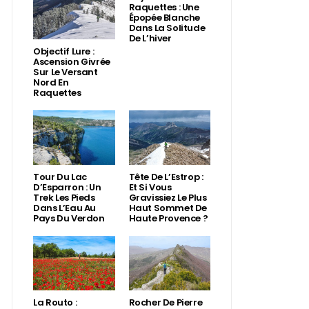
Raquettes : Une
Épopée Blanche
Dans La Solitude
De L’hiver
Objectif Lure :
Ascension Givrée
Sur Le Versant
Nord En
Raquettes
Tour Du Lac
Tête De L’Estrop :
D’Esparron : Un
Et Si Vous
Trek Les Pieds
Gravissiez Le Plus
Dans L’Eau Au
Haut Sommet De
Pays Du Verdon
Haute Provence ?
La Routo :
Rocher De Pierre