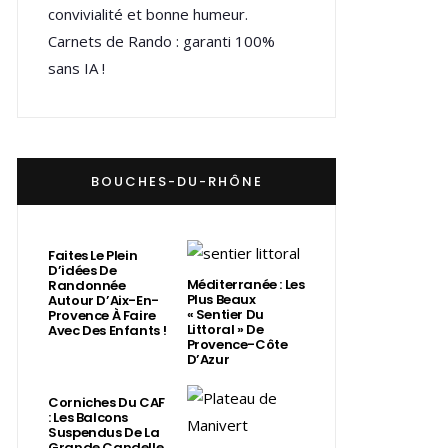
convivialité et bonne humeur.
Carnets de Rando : garanti 100%
sans IA !
BOUCHES-DU-RHÔNE
Faites Le Plein
D’idées De
Méditerranée : Les
Randonnée
Plus Beaux
Autour D’Aix-En-
« Sentier Du
Provence À Faire
Littoral » De
Avec Des Enfants !
Provence-Côte
D’Azur
Corniches Du CAF
: Les Balcons
Suspendus De La
Grande Candelle