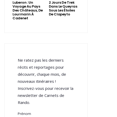
Luberon : Un
2 Jours De Trek
Voyage Au Pays
Dans Le Queyras
Des Châteaux, De
Sous Les Étoiles
Lourmarin À
De Clapeyto
Cadenet
Ne ratez pas les derniers
récits et reportages pour
découvrir, chaque mois, de
nouveaux itinéraires !
Inscrivez-vous pour recevoir la
newsletter de Carnets de
Rando.
Prénom