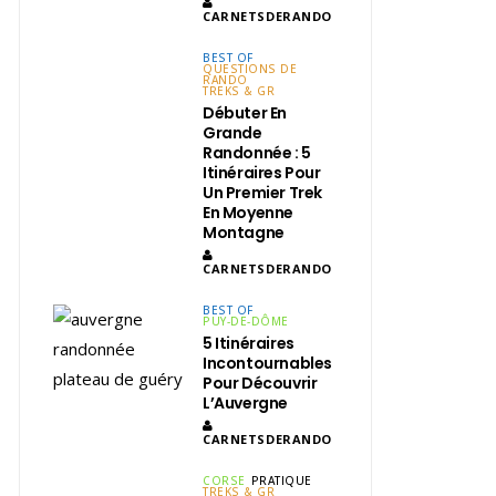
CARNETSDERANDO
BEST OF
QUESTIONS DE
RANDO
TREKS & GR
Débuter En
Grande
Randonnée : 5
Itinéraires Pour
Un Premier Trek
En Moyenne
Montagne
CARNETSDERANDO
BEST OF
PUY-DE-DÔME
5 Itinéraires
Incontournables
Pour Découvrir
L’Auvergne
CARNETSDERANDO
CORSE
PRATIQUE
TREKS & GR