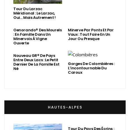
Tour Du Larzac
Méridional : Le Larzac,
Oui… Mais Autrement !
Oenorando® Des Mourels
Minerve Par Ponts Et Par
: En Famille Dans Un
Vaux : Tout Faire En Un
Minervois À Vigne
Jour Ou Presque
Ouverte
Nouveau GR® De Pays
Entre Deux Lacs : Le Petit
Gorges De Colombières :
Dernier De La Famille Est
L’incontournable Du
Né
Caroux
HAUTES-ALPES
Tour Du Pays Des Écrins :