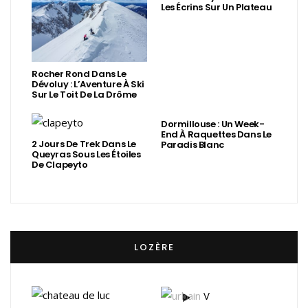
Les Écrins Sur Un Plateau
Rocher Rond Dans Le
Dévoluy : L’Aventure À Ski
Sur Le Toit De La Drôme
Dormillouse : Un Week-
End À Raquettes Dans Le
2 Jours De Trek Dans Le
Paradis Blanc
Queyras Sous Les Étoiles
De Clapeyto
LOZÈRE