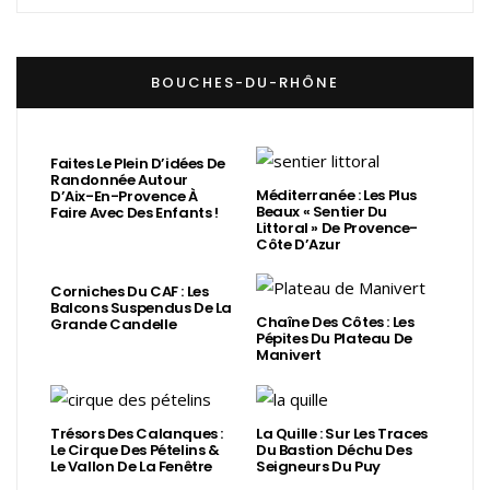
BOUCHES-DU-RHÔNE
Faites Le Plein D’idées De
Randonnée Autour
Méditerranée : Les Plus
D’Aix-En-Provence À
Beaux « Sentier Du
Faire Avec Des Enfants !
Littoral » De Provence-
Côte D’Azur
Corniches Du CAF : Les
Balcons Suspendus De La
Chaîne Des Côtes : Les
Grande Candelle
Pépites Du Plateau De
Manivert
Trésors Des Calanques :
La Quille : Sur Les Traces
Le Cirque Des Pételins &
Du Bastion Déchu Des
Le Vallon De La Fenêtre
Seigneurs Du Puy