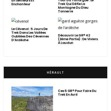
Tour Du Tanargue : Le
En Senteurs Et
Trek Qui Défie La
Enchanteur
Montagne Du Dieu
Tonnerre
Le Cévenol : 5 Jours De
Trek Dans Les Vallées
Découvrir Le GR® 42
Oubliées Des Cévennes
(2ème Partie) : De Viviers
D’Ardèche
À Laudun
HÉRAULT
Ces 5 GR® Pour Faire Du
Trek En Avril