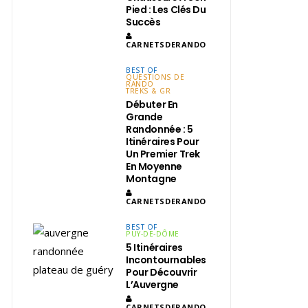
Pied : Les Clés Du
Succès
CARNETSDERANDO
BEST OF
QUESTIONS DE
RANDO
TREKS & GR
Débuter En
Grande
Randonnée : 5
Itinéraires Pour
Un Premier Trek
En Moyenne
Montagne
CARNETSDERANDO
BEST OF
PUY-DE-DÔME
5 Itinéraires
Incontournables
Pour Découvrir
L’Auvergne
CARNETSDERANDO