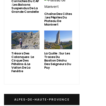
Corniches Du CAF
: Les Balcons
Suspendus De La
Grande Candelle
Chaîne Des Côtes
: Les Pépites Du
Plateau De
Manivert
Trésors Des
La Quille : Sur Les
Calanques : Le
Traces Du
Cirque Des
Bastion Déchu
Pételins & Le
Des Seigneurs Du
Vallon De La
Puy
Fenêtre
ALPES-DE-HAUTE-PROVENCE