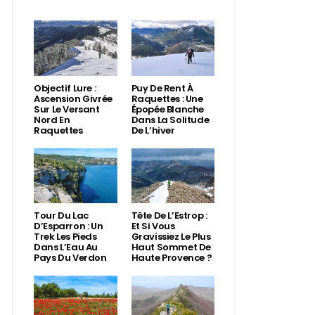
Objectif Lure :
Puy De Rent À
Ascension Givrée
Raquettes : Une
Sur Le Versant
Épopée Blanche
Nord En
Dans La Solitude
Raquettes
De L’hiver
Tour Du Lac
Tête De L’Estrop :
D’Esparron : Un
Et Si Vous
Trek Les Pieds
Gravissiez Le Plus
Dans L’Eau Au
Haut Sommet De
Pays Du Verdon
Haute Provence ?