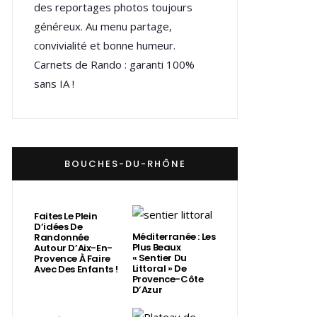
des reportages photos toujours
généreux. Au menu partage,
convivialité et bonne humeur.
Carnets de Rando : garanti 100%
sans IA !
BOUCHES-DU-RHÔNE
Faites Le Plein
D’idées De
Méditerranée : Les
Randonnée
Plus Beaux
Autour D’Aix-En-
« Sentier Du
Provence À Faire
Littoral » De
Avec Des Enfants !
Provence-Côte
D’Azur