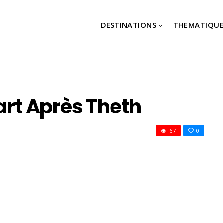
DESTINATIONS
THEMATIQUE
part Après Theth
67
0