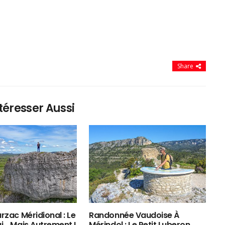
Share
téresser Aussi
rzac Méridional : Le
Randonnée Vaudoise À
ui… Mais Autrement !
Mérindol : Le Petit Luberon