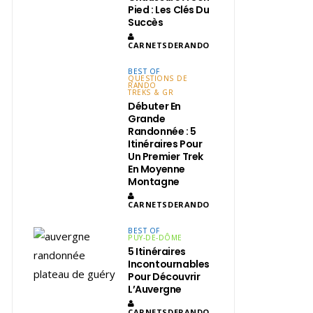
Pied : Les Clés Du
Succès
CARNETSDERANDO
BEST OF
QUESTIONS DE
RANDO
TREKS & GR
Débuter En
Grande
Randonnée : 5
Itinéraires Pour
Un Premier Trek
En Moyenne
Montagne
CARNETSDERANDO
BEST OF
PUY-DE-DÔME
5 Itinéraires
Incontournables
Pour Découvrir
L’Auvergne
CARNETSDERANDO