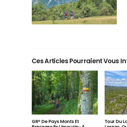
Ces Articles Pourraient Vous In
GR® De Pays Monts Et
Tour Du La
Barrages En Limousin : 4
Larzac, O