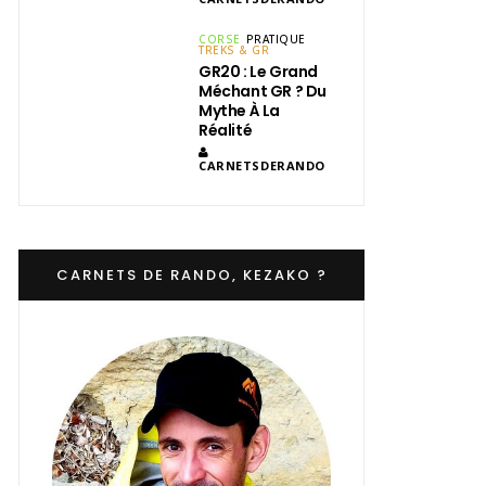
CORSE
PRATIQUE
TREKS & GR
GR20 : Le Grand
Méchant GR ? Du
Mythe À La
Réalité
CARNETSDERANDO
CARNETS DE RANDO, KEZAKO ?