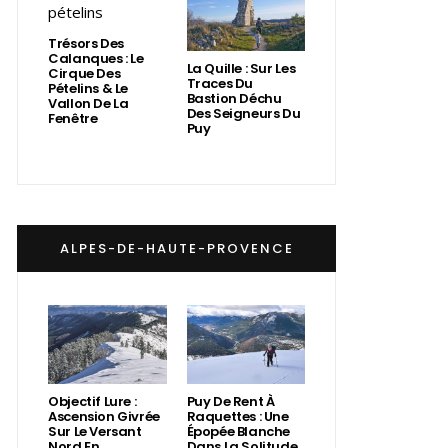
Trésors Des
Calanques : Le
La Quille : Sur Les
Cirque Des
Traces Du
Pételins & Le
Bastion Déchu
Vallon De La
Des Seigneurs Du
Fenêtre
Puy
ALPES-DE-HAUTE-PROVENCE
Objectif Lure :
Puy De Rent À
Ascension Givrée
Raquettes : Une
Sur Le Versant
Épopée Blanche
Nord En
Dans La Solitude