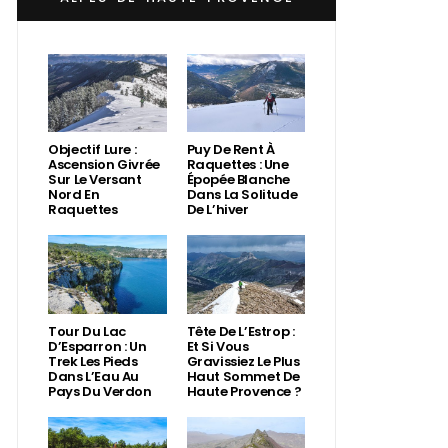
Objectif Lure :
Puy De Rent À
Ascension Givrée
Raquettes : Une
Sur Le Versant
Épopée Blanche
Nord En
Dans La Solitude
Raquettes
De L’hiver
Tour Du Lac
Tête De L’Estrop :
D’Esparron : Un
Et Si Vous
Trek Les Pieds
Gravissiez Le Plus
Dans L’Eau Au
Haut Sommet De
Pays Du Verdon
Haute Provence ?