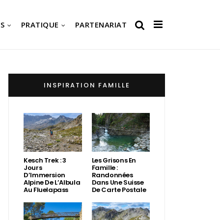
S
PRATIQUE
PARTENARIAT
INSPIRATION FAMILLE
Kesch Trek : 3
Les Grisons En
Jours
Famille :
D’Immersion
Randonnées
Alpine De L’Albula
Dans Une Suisse
Au Fluelapass
De Carte Postale