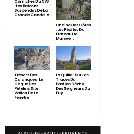
Corniches Du CAF
: Les Balcons
Suspendus De La
Grande Candelle
Chaîne Des Côtes
: Les Pépites Du
Plateau De
Manivert
Trésors Des
La Quille : Sur Les
Calanques : Le
Traces Du
Cirque Des
Bastion Déchu
Pételins & Le
Des Seigneurs Du
Vallon De La
Puy
Fenêtre
ALPES-DE-HAUTE-PROVENCE