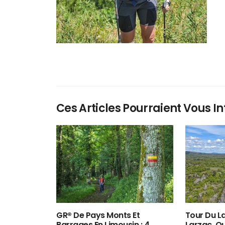
Ces Articles Pourraient Vous In
GR® De Pays Monts Et
Tour Du La
Barrages En Limousin : 4
Larzac, O