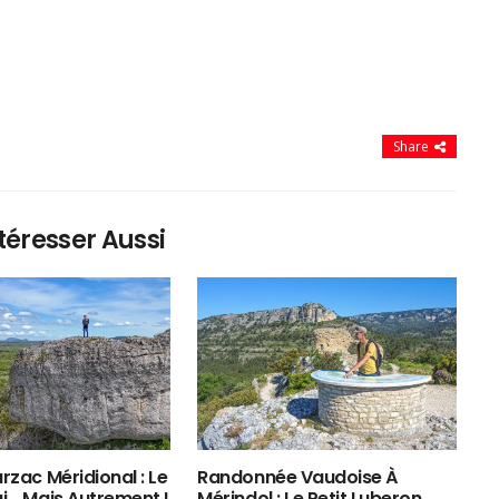
Share
téresser Aussi
rzac Méridional : Le
Randonnée Vaudoise À
ui… Mais Autrement !
Mérindol : Le Petit Luberon