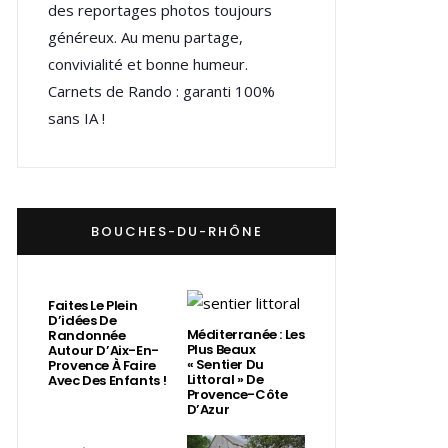
des reportages photos toujours
généreux. Au menu partage,
convivialité et bonne humeur.
Carnets de Rando : garanti 100%
sans IA !
BOUCHES-DU-RHÔNE
Faites Le Plein
D’idées De
Méditerranée : Les
Randonnée
Plus Beaux
Autour D’Aix-En-
« Sentier Du
Provence À Faire
Littoral » De
Avec Des Enfants !
Provence-Côte
D’Azur