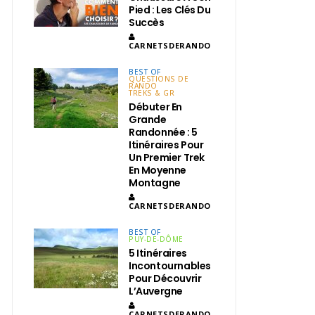
Pied : Les Clés Du
Succès
CARNETSDERANDO
BEST OF
QUESTIONS DE
RANDO
TREKS & GR
Débuter En
Grande
Randonnée : 5
Itinéraires Pour
Un Premier Trek
En Moyenne
Montagne
CARNETSDERANDO
BEST OF
PUY-DE-DÔME
5 Itinéraires
Incontournables
Pour Découvrir
L’Auvergne
CARNETSDERANDO