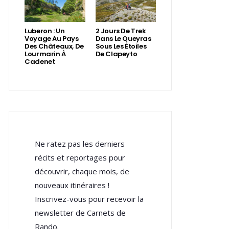
Luberon : Un
2 Jours De Trek
Voyage Au Pays
Dans Le Queyras
Des Châteaux, De
Sous Les Étoiles
Lourmarin À
De Clapeyto
Cadenet
Ne ratez pas les derniers
récits et reportages pour
découvrir, chaque mois, de
nouveaux itinéraires !
Inscrivez-vous pour recevoir la
newsletter de Carnets de
Rando.