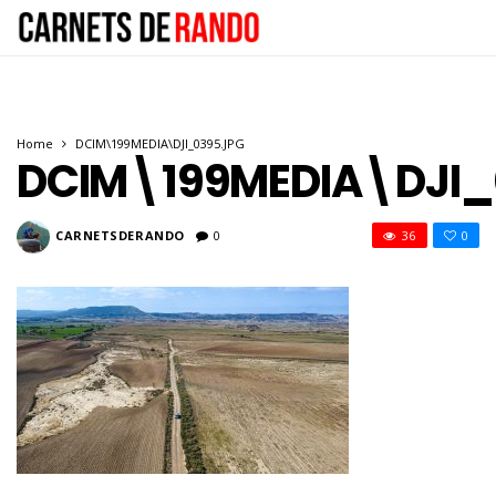
Home
DCIM\199MEDIA\DJI_0395.JPG
DCIM\199MEDIA\DJI_
CARNETSDERANDO
0
36
0