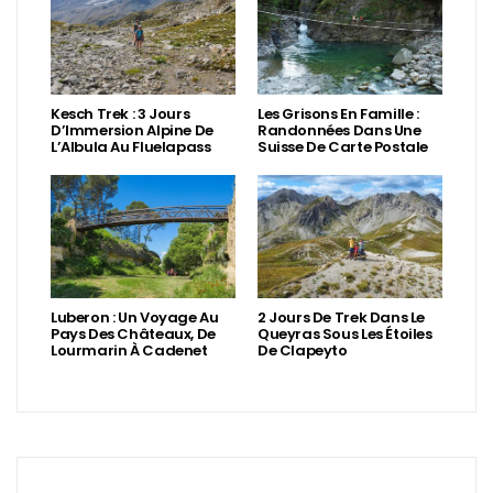
Kesch Trek : 3 Jours
Les Grisons En Famille :
D’Immersion Alpine De
Randonnées Dans Une
L’Albula Au Fluelapass
Suisse De Carte Postale
Luberon : Un Voyage Au
2 Jours De Trek Dans Le
Pays Des Châteaux, De
Queyras Sous Les Étoiles
Lourmarin À Cadenet
De Clapeyto