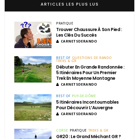
ARTICLES LES PLUS LUS
PRATIQUE
Trouver Chaussure À Son Pied :
Les Clés Du Succès
CARNETSDERANDO
BEST OF
QUESTIONS DE RANDO
TREKS & GR
Débuter En Grande Randonnée :
5 Itinéraires Pour Un Premier
Trek En Moyenne Montagne
CARNETSDERANDO
BEST OF
PUY-DE-DÔME
5 Itinéraires Incontournables
Pour Découvrir L’Auvergne
CARNETSDERANDO
CORSE
PRATIQUE
TREKS & GR
GR20 : Le Grand Méchant GR ?