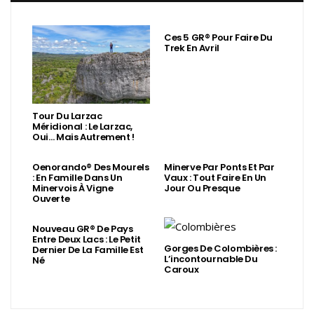
Ces 5 GR® Pour Faire Du
Trek En Avril
Tour Du Larzac
Méridional : Le Larzac,
Oui… Mais Autrement !
Oenorando® Des Mourels
Minerve Par Ponts Et Par
: En Famille Dans Un
Vaux : Tout Faire En Un
Minervois À Vigne
Jour Ou Presque
Ouverte
Nouveau GR® De Pays
Entre Deux Lacs : Le Petit
Gorges De Colombières :
Dernier De La Famille Est
L’incontournable Du
Né
Caroux