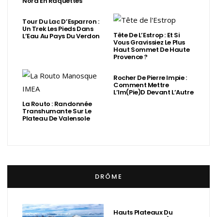
Nord En Raquettes
Tour Du Lac D’Esparron :
Un Trek Les Pieds Dans
Tête De L’Estrop : Et Si
L’Eau Au Pays Du Verdon
Vous Gravissiez Le Plus
Haut Sommet De Haute
Provence ?
Rocher De Pierre Impie :
Comment Mettre
L’Im(Pie)d Devant L’Autre
La Routo : Randonnée
Transhumante Sur Le
Plateau De Valensole
DRÔME
Hauts Plateaux Du