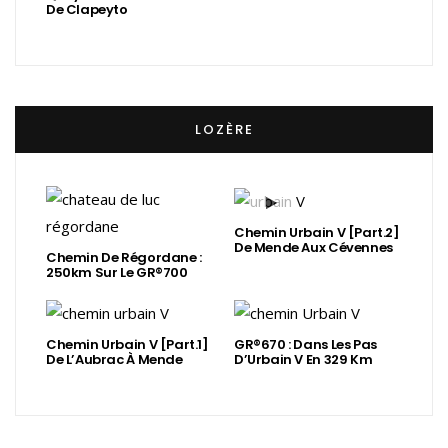
De Clapeyto
LOZÈRE
Chemin Urbain V [Part.2]
De Mende Aux Cévennes
Chemin De Régordane :
250km Sur Le GR®700
Chemin Urbain V [Part.1]
GR®670 : Dans Les Pas
De L’Aubrac À Mende
D’Urbain V En 329 Km