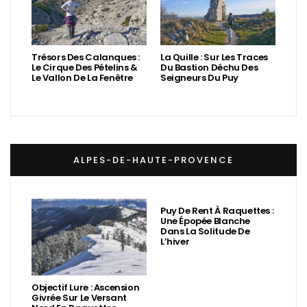
Trésors Des Calanques :
La Quille : Sur Les Traces
Le Cirque Des Pételins &
Du Bastion Déchu Des
Le Vallon De La Fenêtre
Seigneurs Du Puy
ALPES-DE-HAUTE-PROVENCE
Puy De Rent À Raquettes :
Une Épopée Blanche
Dans La Solitude De
L’hiver
Objectif Lure : Ascension
Givrée Sur Le Versant