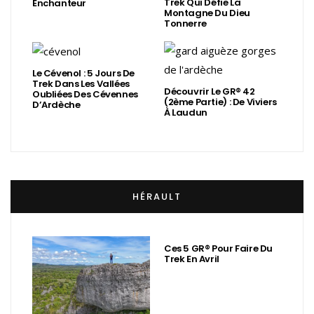
Trek Qui Défie La
Enchanteur
Montagne Du Dieu
Tonnerre
Le Cévenol : 5 Jours De
Trek Dans Les Vallées
Découvrir Le GR® 42
Oubliées Des Cévennes
(2ème Partie) : De Viviers
D’Ardèche
À Laudun
HÉRAULT
Ces 5 GR® Pour Faire Du
Trek En Avril