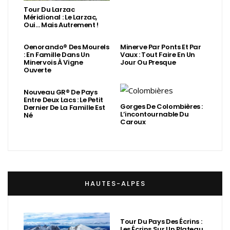
Tour Du Larzac
Méridional : Le Larzac,
Oui… Mais Autrement !
Oenorando® Des Mourels
Minerve Par Ponts Et Par
: En Famille Dans Un
Vaux : Tout Faire En Un
Minervois À Vigne
Jour Ou Presque
Ouverte
Nouveau GR® De Pays
Entre Deux Lacs : Le Petit
Gorges De Colombières :
Dernier De La Famille Est
L’incontournable Du
Né
Caroux
HAUTES-ALPES
Tour Du Pays Des Écrins :
Les Écrins Sur Un Plateau