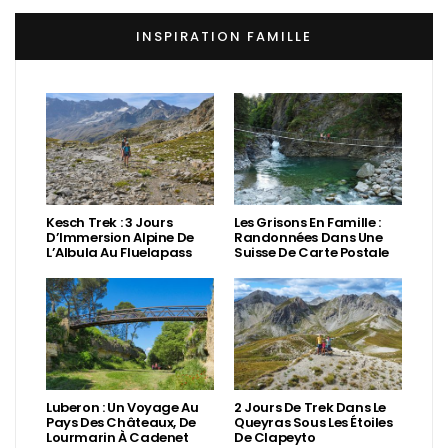
INSPIRATION FAMILLE
Kesch Trek : 3 Jours
Les Grisons En Famille :
D’Immersion Alpine De
Randonnées Dans Une
L’Albula Au Fluelapass
Suisse De Carte Postale
Luberon : Un Voyage Au
2 Jours De Trek Dans Le
Pays Des Châteaux, De
Queyras Sous Les Étoiles
Lourmarin À Cadenet
De Clapeyto