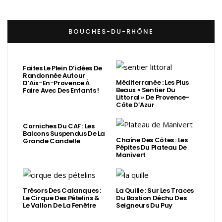
BOUCHES-DU-RHÔNE
Faites Le Plein D’idées De
Randonnée Autour
Méditerranée : Les Plus
D’Aix-En-Provence À
Beaux « Sentier Du
Faire Avec Des Enfants !
Littoral » De Provence-
Côte D’Azur
Corniches Du CAF : Les
Balcons Suspendus De La
Chaîne Des Côtes : Les
Grande Candelle
Pépites Du Plateau De
Manivert
Trésors Des Calanques :
La Quille : Sur Les Traces
Le Cirque Des Pételins &
Du Bastion Déchu Des
Le Vallon De La Fenêtre
Seigneurs Du Puy