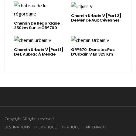
Chemin Urbain V [Part.2]
De Mende Aux Cévennes
Chemin De Régordane :
250km Sur Le GR®700
Chemin Urbain V [Part.1]
GR®670 : Dans Les Pas
De L’Aubrac À Mende
D’Urbain V En 329 Km
Copyright All rights reserved
DESTINATIONS
THEMATIQUES
PRATIQUE
PARTENARIAT