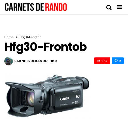
Home
Hfg30-Frontob
Hfg30-Frontob
CARNETSDERANDO
0
257
0