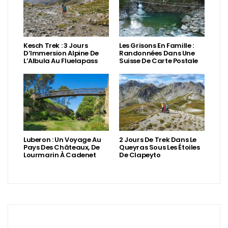
Kesch Trek : 3 Jours
Les Grisons En Famille :
D’Immersion Alpine De
Randonnées Dans Une
L’Albula Au Fluelapass
Suisse De Carte Postale
Luberon : Un Voyage Au
2 Jours De Trek Dans Le
Pays Des Châteaux, De
Queyras Sous Les Étoiles
Lourmarin À Cadenet
De Clapeyto