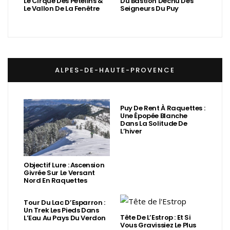
Le Cirque Des Pételins &
Du Bastion Déchu Des
Le Vallon De La Fenêtre
Seigneurs Du Puy
ALPES-DE-HAUTE-PROVENCE
Puy De Rent À Raquettes :
Une Épopée Blanche
Dans La Solitude De
L’hiver
Objectif Lure : Ascension
Givrée Sur Le Versant
Nord En Raquettes
Tour Du Lac D’Esparron :
Un Trek Les Pieds Dans
Tête De L’Estrop : Et Si
L’Eau Au Pays Du Verdon
Vous Gravissiez Le Plus