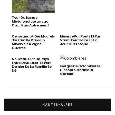
Tour Du Larzac
Méridional : Le Larzac,
Oui… Mais Autrement !
Oenorando® Des Mourels
Minerve Par Ponts Et Par
: En Famille Dans Un
Vaux : Tout Faire En Un
Minervois À Vigne
Jour Ou Presque
Ouverte
Nouveau GR® De Pays
Entre Deux Lacs : Le Petit
Gorges De Colombières :
Dernier De La Famille Est
L’incontournable Du
Né
Caroux
HAUTES-ALPES