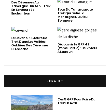
Des Cévennes Au
Tanargue : Un Mini-Trek
Tour Du Tanargue : Le
En Senteurs Et
Trek Qui Défie La
Enchanteur
Montagne Du Dieu
Tonnerre
Le Cévenol : 5 Jours De
Trek Dans Les Vallées
Découvrir Le GR® 42
Oubliées Des Cévennes
(2ème Partie) : De Viviers
D’Ardèche
À Laudun
HÉRAULT
Ces 5 GR® Pour Faire Du
Trek En Avril