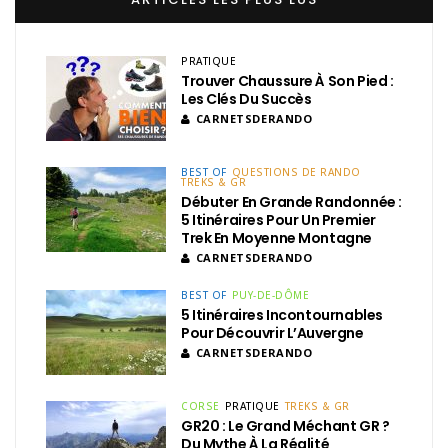
PRATIQUE
Trouver Chaussure À Son Pied :
Les Clés Du Succès
CARNETSDERANDO
BEST OF
QUESTIONS DE RANDO
TREKS & GR
Débuter En Grande Randonnée :
5 Itinéraires Pour Un Premier
Trek En Moyenne Montagne
CARNETSDERANDO
BEST OF
PUY-DE-DÔME
5 Itinéraires Incontournables
Pour Découvrir L’Auvergne
CARNETSDERANDO
CORSE
PRATIQUE
TREKS & GR
GR20 : Le Grand Méchant GR ?
Du Mythe À La Réalité