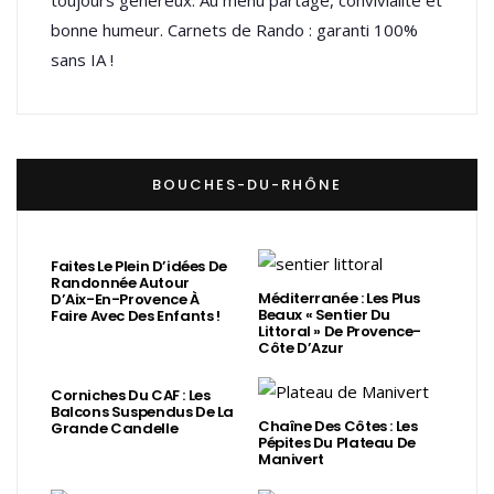
toujours généreux. Au menu partage, convivialité et
bonne humeur. Carnets de Rando : garanti 100%
sans IA !
BOUCHES-DU-RHÔNE
Faites Le Plein D’idées De
Randonnée Autour
Méditerranée : Les Plus
D’Aix-En-Provence À
Beaux « Sentier Du
Faire Avec Des Enfants !
Littoral » De Provence-
Côte D’Azur
Corniches Du CAF : Les
Balcons Suspendus De La
Chaîne Des Côtes : Les
Grande Candelle
Pépites Du Plateau De
Manivert