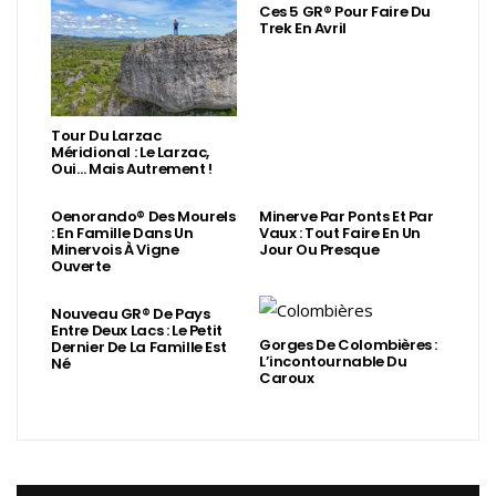
Ces 5 GR® Pour Faire Du
Trek En Avril
Tour Du Larzac
Méridional : Le Larzac,
Oui… Mais Autrement !
Oenorando® Des Mourels
Minerve Par Ponts Et Par
: En Famille Dans Un
Vaux : Tout Faire En Un
Minervois À Vigne
Jour Ou Presque
Ouverte
Nouveau GR® De Pays
Entre Deux Lacs : Le Petit
Gorges De Colombières :
Dernier De La Famille Est
L’incontournable Du
Né
Caroux