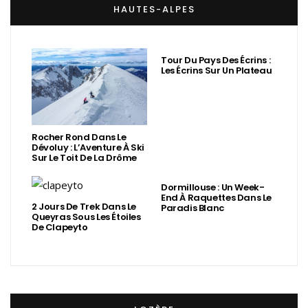
HAUTES-ALPES
Tour Du Pays Des Écrins :
Les Écrins Sur Un Plateau
Rocher Rond Dans Le
Dévoluy : L’Aventure À Ski
Sur Le Toit De La Drôme
Dormillouse : Un Week-
End À Raquettes Dans Le
2 Jours De Trek Dans Le
Paradis Blanc
Queyras Sous Les Étoiles
De Clapeyto