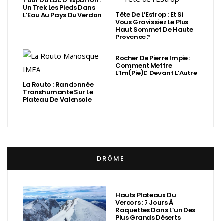
Tour Du Lac D’Esparron :
Un Trek Les Pieds Dans
Tête De L’Estrop : Et Si
L’Eau Au Pays Du Verdon
Vous Gravissiez Le Plus
Haut Sommet De Haute
Provence ?
Rocher De Pierre Impie :
Comment Mettre
L’Im(Pie)d Devant L’Autre
La Routo : Randonnée
Transhumante Sur Le
Plateau De Valensole
DRÔME
Hauts Plateaux Du
Vercors : 7 Jours À
Raquettes Dans L’un Des
Plus Grands Déserts