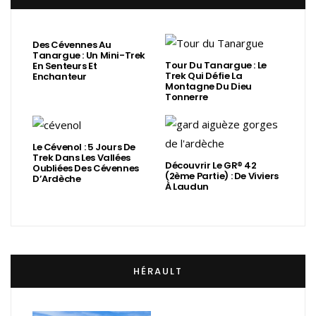
Des Cévennes Au
Tanargue : Un Mini-Trek
Tour Du Tanargue : Le
En Senteurs Et
Trek Qui Défie La
Enchanteur
Montagne Du Dieu
Tonnerre
Le Cévenol : 5 Jours De
Trek Dans Les Vallées
Découvrir Le GR® 42
Oubliées Des Cévennes
(2ème Partie) : De Viviers
D’Ardèche
À Laudun
HÉRAULT