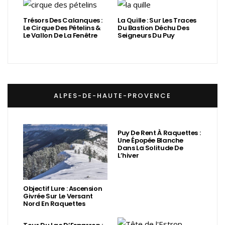
Trésors Des Calanques :
La Quille : Sur Les Traces
Le Cirque Des Pételins &
Du Bastion Déchu Des
Le Vallon De La Fenêtre
Seigneurs Du Puy
ALPES-DE-HAUTE-PROVENCE
Puy De Rent À Raquettes :
Une Épopée Blanche
Dans La Solitude De
L’hiver
Objectif Lure : Ascension
Givrée Sur Le Versant
Nord En Raquettes