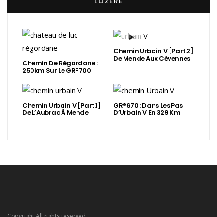
LOZÈRE
Chemin Urbain V [Part.2]
De Mende Aux Cévennes
Chemin De Régordane :
250km Sur Le GR®700
Chemin Urbain V [Part.1]
GR®670 : Dans Les Pas
De L’Aubrac À Mende
D’Urbain V En 329 Km
Copyright All rights reserved