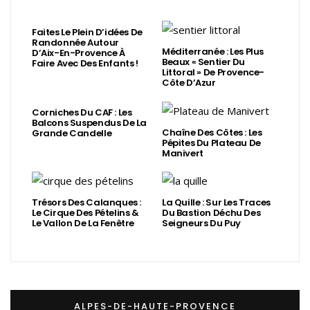
Faites Le Plein D’idées De
Randonnée Autour
Méditerranée : Les Plus
D’Aix-En-Provence À
Beaux « Sentier Du
Faire Avec Des Enfants !
Littoral » De Provence-
Côte D’Azur
Corniches Du CAF : Les
Balcons Suspendus De La
Chaîne Des Côtes : Les
Grande Candelle
Pépites Du Plateau De
Manivert
Trésors Des Calanques :
La Quille : Sur Les Traces
Le Cirque Des Pételins &
Du Bastion Déchu Des
Le Vallon De La Fenêtre
Seigneurs Du Puy
ALPES-DE-HAUTE-PROVENCE