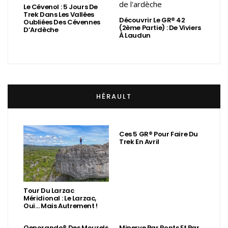
Le Cévenol : 5 Jours De
Trek Dans Les Vallées
Découvrir Le GR® 42
Oubliées Des Cévennes
(2ème Partie) : De Viviers
D’Ardèche
À Laudun
HÉRAULT
Ces 5 GR® Pour Faire Du
Trek En Avril
Tour Du Larzac
Méridional : Le Larzac,
Oui… Mais Autrement !
Oenorando® Des Mourels
Minerve Par Ponts Et Par