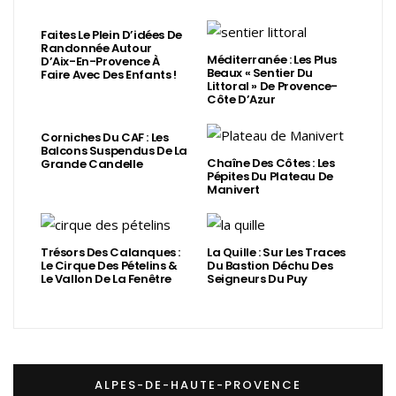
Faites Le Plein D’idées De
Randonnée Autour
Méditerranée : Les Plus
D’Aix-En-Provence À
Beaux « Sentier Du
Faire Avec Des Enfants !
Littoral » De Provence-
Côte D’Azur
Corniches Du CAF : Les
Balcons Suspendus De La
Chaîne Des Côtes : Les
Grande Candelle
Pépites Du Plateau De
Manivert
Trésors Des Calanques :
La Quille : Sur Les Traces
Le Cirque Des Pételins &
Du Bastion Déchu Des
Le Vallon De La Fenêtre
Seigneurs Du Puy
ALPES-DE-HAUTE-PROVENCE