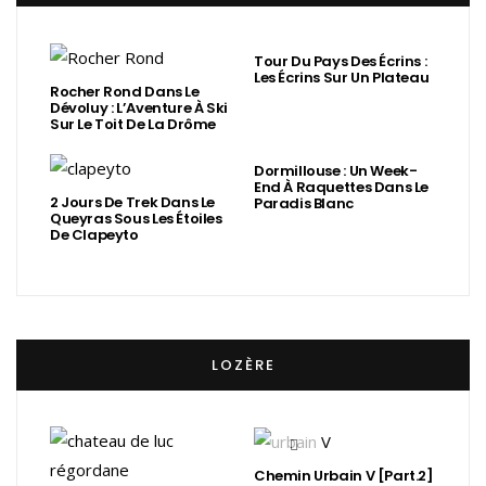
Tour Du Pays Des Écrins :
Les Écrins Sur Un Plateau
Rocher Rond Dans Le
Dévoluy : L’Aventure À Ski
Sur Le Toit De La Drôme
Dormillouse : Un Week-
End À Raquettes Dans Le
2 Jours De Trek Dans Le
Paradis Blanc
Queyras Sous Les Étoiles
De Clapeyto
LOZÈRE
Chemin Urbain V [Part.2]