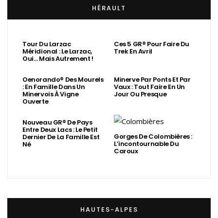
HÉRAULT
Tour Du Larzac
Ces 5 GR® Pour Faire Du
Méridional : Le Larzac,
Trek En Avril
Oui… Mais Autrement !
Oenorando® Des Mourels
Minerve Par Ponts Et Par
: En Famille Dans Un
Vaux : Tout Faire En Un
Minervois À Vigne
Jour Ou Presque
Ouverte
Nouveau GR® De Pays
Entre Deux Lacs : Le Petit
Gorges De Colombières :
Dernier De La Famille Est
L’incontournable Du
Né
Caroux
HAUTES-ALPES