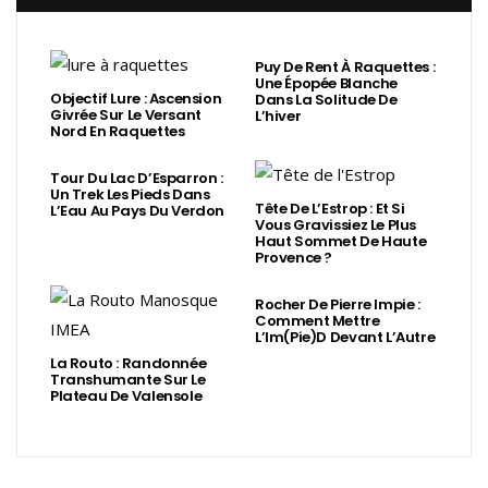
Puy De Rent À Raquettes :
Une Épopée Blanche
Objectif Lure : Ascension
Dans La Solitude De
Givrée Sur Le Versant
L’hiver
Nord En Raquettes
Tour Du Lac D’Esparron :
Un Trek Les Pieds Dans
Tête De L’Estrop : Et Si
L’Eau Au Pays Du Verdon
Vous Gravissiez Le Plus
Haut Sommet De Haute
Provence ?
Rocher De Pierre Impie :
Comment Mettre
L’Im(Pie)d Devant L’Autre
La Routo : Randonnée
Transhumante Sur Le
Plateau De Valensole