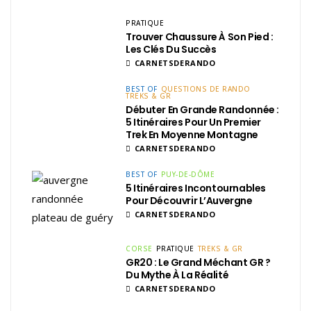
PRATIQUE
Trouver Chaussure À Son Pied :
Les Clés Du Succès
CARNETSDERANDO
BEST OF
QUESTIONS DE RANDO
TREKS & GR
Débuter En Grande Randonnée :
5 Itinéraires Pour Un Premier
Trek En Moyenne Montagne
CARNETSDERANDO
BEST OF
PUY-DE-DÔME
5 Itinéraires Incontournables
Pour Découvrir L’Auvergne
CARNETSDERANDO
CORSE
PRATIQUE
TREKS & GR
GR20 : Le Grand Méchant GR ?
Du Mythe À La Réalité
CARNETSDERANDO