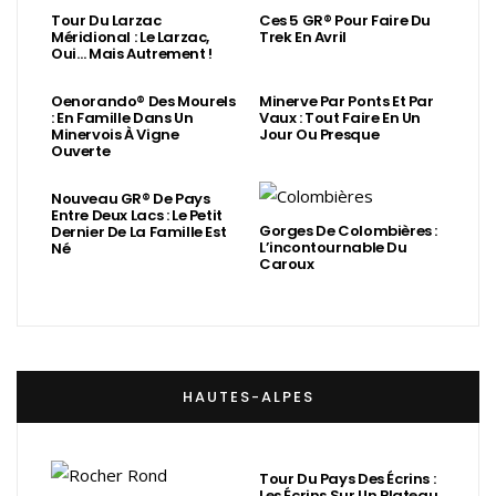
Tour Du Larzac
Ces 5 GR® Pour Faire Du
Méridional : Le Larzac,
Trek En Avril
Oui… Mais Autrement !
Oenorando® Des Mourels
Minerve Par Ponts Et Par
: En Famille Dans Un
Vaux : Tout Faire En Un
Minervois À Vigne
Jour Ou Presque
Ouverte
Nouveau GR® De Pays
Entre Deux Lacs : Le Petit
Gorges De Colombières :
Dernier De La Famille Est
L’incontournable Du
Né
Caroux
HAUTES-ALPES
Tour Du Pays Des Écrins :
Les Écrins Sur Un Plateau