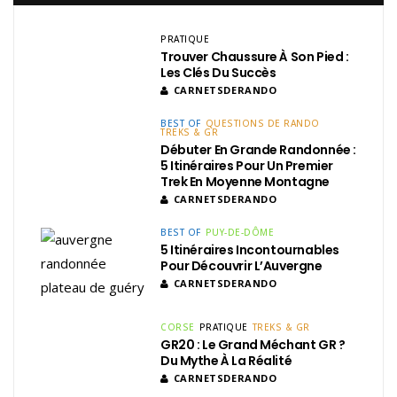
PRATIQUE
Trouver Chaussure À Son Pied :
Les Clés Du Succès
CARNETSDERANDO
BEST OF
QUESTIONS DE RANDO
TREKS & GR
Débuter En Grande Randonnée :
5 Itinéraires Pour Un Premier
Trek En Moyenne Montagne
CARNETSDERANDO
BEST OF
PUY-DE-DÔME
5 Itinéraires Incontournables
Pour Découvrir L’Auvergne
CARNETSDERANDO
CORSE
PRATIQUE
TREKS & GR
GR20 : Le Grand Méchant GR ?
Du Mythe À La Réalité
CARNETSDERANDO