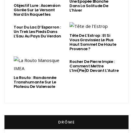
Une Épopée Blanche
Objectif Lure : Ascension
Dans La Solitude De
Givrée Sur Le Versant
L’hiver
Nord En Raquettes
Tour Du Lac D’Esparron :
Un Trek Les Pieds Dans
Tête De L’Estrop : Et Si
L’Eau Au Pays Du Verdon
Vous Gravissiez Le Plus
Haut Sommet De Haute
Provence ?
Rocher De Pierre Impie :
Comment Mettre
L’Im(Pie)d Devant L’Autre
La Routo : Randonnée
Transhumante Sur Le
Plateau De Valensole
DRÔME