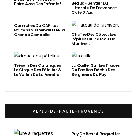
Beaux « Sentier Du
Faire Avec Des Enfants !
Littoral » De Provence-
Côte D’Azur
Corniches Du CAF : Les
Balcons Suspendus De La
Chaîne Des Côtes : Les
Grande Candelle
Pépites Du Plateau De
Manivert
Trésors Des Calanques :
La Quille : Sur Les Traces
Le Cirque Des Pételins &
Du Bastion Déchu Des
Le Vallon De La Fenêtre
Seigneurs Du Puy
ALPES-DE-HAUTE-PROVENCE
Puy De Rent À Raquettes :