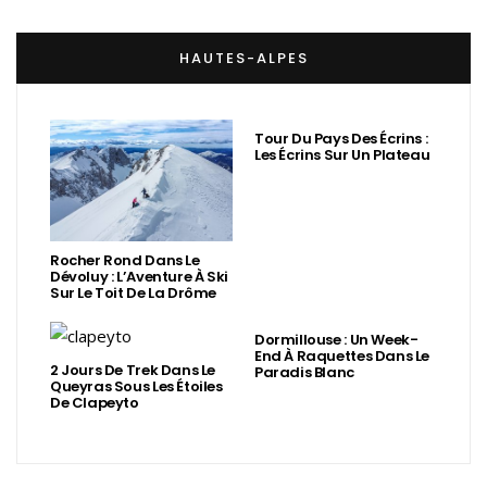
HAUTES-ALPES
Tour Du Pays Des Écrins :
Les Écrins Sur Un Plateau
Rocher Rond Dans Le
Dévoluy : L’Aventure À Ski
Sur Le Toit De La Drôme
Dormillouse : Un Week-
End À Raquettes Dans Le
2 Jours De Trek Dans Le
Paradis Blanc
Queyras Sous Les Étoiles
De Clapeyto