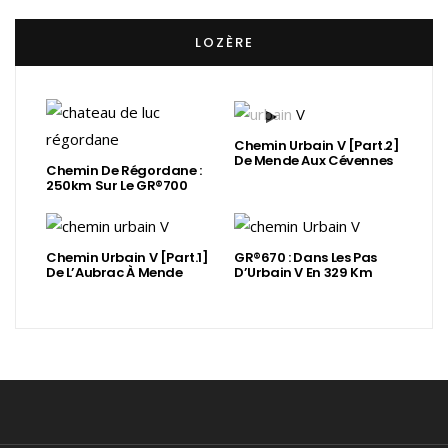
LOZÈRE
Chemin Urbain V [Part.2]
De Mende Aux Cévennes
Chemin De Régordane :
250km Sur Le GR®700
Chemin Urbain V [Part.1]
GR®670 : Dans Les Pas
De L’Aubrac À Mende
D’Urbain V En 329 Km