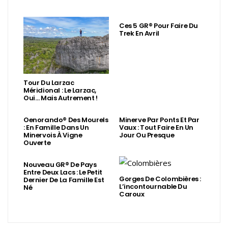
Ces 5 GR® Pour Faire Du
Trek En Avril
Tour Du Larzac
Méridional : Le Larzac,
Oui… Mais Autrement !
Oenorando® Des Mourels
Minerve Par Ponts Et Par
: En Famille Dans Un
Vaux : Tout Faire En Un
Minervois À Vigne
Jour Ou Presque
Ouverte
Nouveau GR® De Pays
Entre Deux Lacs : Le Petit
Gorges De Colombières :
Dernier De La Famille Est
L’incontournable Du
Né
Caroux