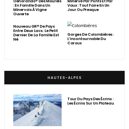
Oenorando® Des Mourels
Minerve Par Ponts Et Par
: En Famille Dans Un
Vaux : Tout Faire En Un
Minervois À Vigne
Jour Ou Presque
Ouverte
Nouveau GR® De Pays
Entre Deux Lacs : Le Petit
Gorges De Colombières :
Dernier De La Famille Est
L’incontournable Du
Né
Caroux
HAUTES-ALPES
Tour Du Pays Des Écrins :
Les Écrins Sur Un Plateau