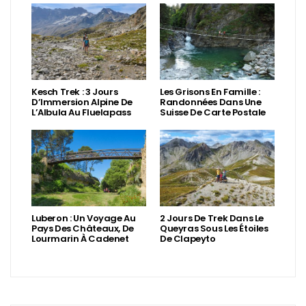
Kesch Trek : 3 Jours
Les Grisons En Famille :
D’Immersion Alpine De
Randonnées Dans Une
L’Albula Au Fluelapass
Suisse De Carte Postale
Luberon : Un Voyage Au
2 Jours De Trek Dans Le
Pays Des Châteaux, De
Queyras Sous Les Étoiles
Lourmarin À Cadenet
De Clapeyto