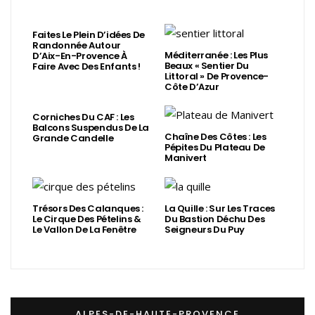
Faites Le Plein D’idées De
Randonnée Autour
Méditerranée : Les Plus
D’Aix-En-Provence À
Beaux « Sentier Du
Faire Avec Des Enfants !
Littoral » De Provence-
Côte D’Azur
Corniches Du CAF : Les
Balcons Suspendus De La
Chaîne Des Côtes : Les
Grande Candelle
Pépites Du Plateau De
Manivert
Trésors Des Calanques :
La Quille : Sur Les Traces
Le Cirque Des Pételins &
Du Bastion Déchu Des
Le Vallon De La Fenêtre
Seigneurs Du Puy
ALPES-DE-HAUTE-PROVENCE