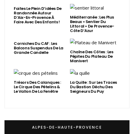
Faites Le Plein D’idées De
Randonnée Autour
Méditerranée : Les Plus
D’Aix-En-Provence À
Beaux « Sentier Du
Faire Avec Des Enfants !
Littoral » De Provence-
Côte D’Azur
Corniches Du CAF : Les
Balcons Suspendus De La
Chaîne Des Côtes : Les
Grande Candelle
Pépites Du Plateau De
Manivert
Trésors Des Calanques :
La Quille : Sur Les Traces
Le Cirque Des Pételins &
Du Bastion Déchu Des
Le Vallon De La Fenêtre
Seigneurs Du Puy
ALPES-DE-HAUTE-PROVENCE