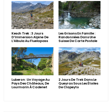
Kesch Trek : 3 Jours
Les Grisons En Famille :
D’Immersion Alpine De
Randonnées Dans Une
L’Albula Au Fluelapass
Suisse De Carte Postale
Luberon : Un Voyage Au
2 Jours De Trek Dans Le
Pays Des Châteaux, De
Queyras Sous Les Étoiles
Lourmarin À Cadenet
De Clapeyto