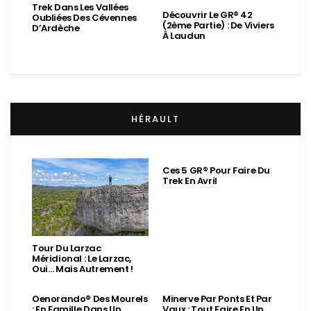
Trek Dans Les Vallées
Découvrir Le GR® 42
Oubliées Des Cévennes
(2ème Partie) : De Viviers
D’Ardèche
À Laudun
HÉRAULT
Ces 5 GR® Pour Faire Du
Trek En Avril
Tour Du Larzac
Méridional : Le Larzac,
Oui… Mais Autrement !
Oenorando® Des Mourels
Minerve Par Ponts Et Par
: En Famille Dans Un
Vaux : Tout Faire En Un