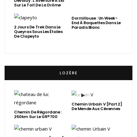
Dévoluy : L’Aventure À Ski
Sur Le Toit De La Drôme
Dormillouse : Un Week-
End À Raquettes Dans Le
2 Jours De Trek Dans Le
Paradis Blanc
Queyras Sous Les Étoiles
De Clapeyto
LOZÈRE
Chemin Urbain V [Part.2]
De Mende Aux Cévennes
Chemin De Régordane :
250km Sur Le GR®700