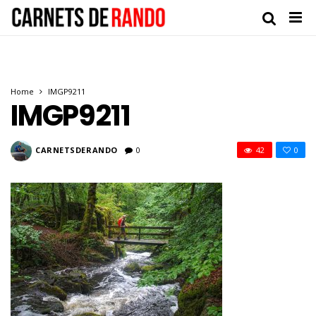
Home
IMGP9211
IMGP9211
CARNETSDERANDO
0
42
0