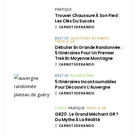
PRATIQUE
Trouver Chaussure À Son Pied :
Les Clés Du Succès
CARNETSDERANDO
BEST OF
QUESTIONS DE RANDO
TREKS & GR
Débuter En Grande Randonnée :
5 Itinéraires Pour Un Premier
Trek En Moyenne Montagne
CARNETSDERANDO
BEST OF
PUY-DE-DÔME
5 Itinéraires Incontournables
Pour Découvrir L’Auvergne
CARNETSDERANDO
CORSE
PRATIQUE
TREKS & GR
GR20 : Le Grand Méchant GR ?
Du Mythe À La Réalité
CARNETSDERANDO