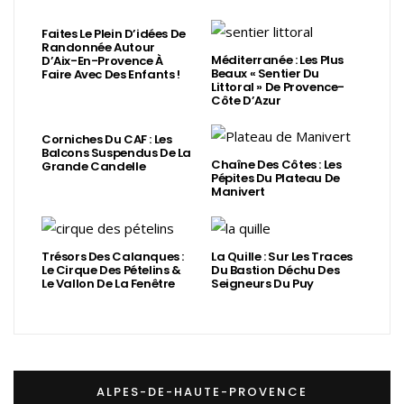
Faites Le Plein D’idées De
Randonnée Autour
Méditerranée : Les Plus
D’Aix-En-Provence À
Beaux « Sentier Du
Faire Avec Des Enfants !
Littoral » De Provence-
Côte D’Azur
Corniches Du CAF : Les
Balcons Suspendus De La
Chaîne Des Côtes : Les
Grande Candelle
Pépites Du Plateau De
Manivert
Trésors Des Calanques :
La Quille : Sur Les Traces
Le Cirque Des Pételins &
Du Bastion Déchu Des
Le Vallon De La Fenêtre
Seigneurs Du Puy
ALPES-DE-HAUTE-PROVENCE