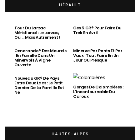
HÉRAULT
Tour Du Larzac
Ces 5 GR® Pour Faire Du
Méridional : Le Larzac,
Trek En Avril
Oui… Mais Autrement !
Oenorando® Des Mourels
Minerve Par Ponts Et Par
: En Famille Dans Un
Vaux : Tout Faire En Un
Minervois À Vigne
Jour Ou Presque
Ouverte
Nouveau GR® De Pays
Entre Deux Lacs : Le Petit
Gorges De Colombières :
Dernier De La Famille Est
L’incontournable Du
Né
Caroux
HAUTES-ALPES