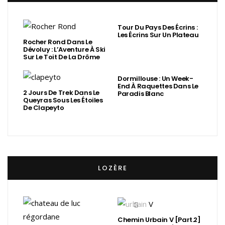
Tour Du Pays Des Écrins :
Les Écrins Sur Un Plateau
Rocher Rond Dans Le
Dévoluy : L’Aventure À Ski
Sur Le Toit De La Drôme
Dormillouse : Un Week-
End À Raquettes Dans Le
2 Jours De Trek Dans Le
Paradis Blanc
Queyras Sous Les Étoiles
De Clapeyto
LOZÈRE
Chemin Urbain V [Part.2]