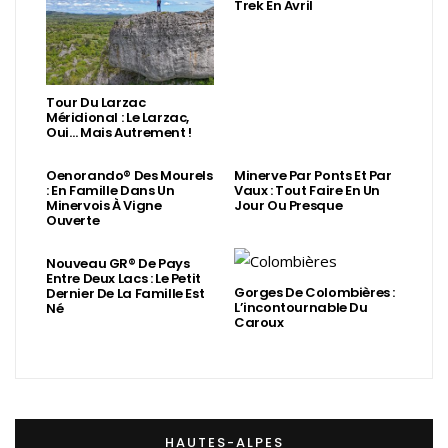
Trek En Avril
Tour Du Larzac
Méridional : Le Larzac,
Oui… Mais Autrement !
Oenorando® Des Mourels
Minerve Par Ponts Et Par
: En Famille Dans Un
Vaux : Tout Faire En Un
Minervois À Vigne
Jour Ou Presque
Ouverte
Nouveau GR® De Pays
Entre Deux Lacs : Le Petit
Gorges De Colombières :
Dernier De La Famille Est
L’incontournable Du
Né
Caroux
HAUTES-ALPES