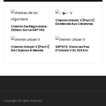
Chemin Urbain V [Part.2]
De Mende Aux Cévennes
Chemin De Régordane :
250km Sur Le GR®700
Chemin Urbain V [Part.1]
GR®670 : Dans Les Pas
De L’Aubrac À Mende
D’Urbain V En 329 Km
Copyright All rights reserved