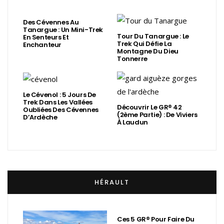
Des Cévennes Au
Tanargue : Un Mini-Trek
Tour Du Tanargue : Le
En Senteurs Et
Trek Qui Défie La
Enchanteur
Montagne Du Dieu
Tonnerre
Le Cévenol : 5 Jours De
Trek Dans Les Vallées
Découvrir Le GR® 42
Oubliées Des Cévennes
(2ème Partie) : De Viviers
D’Ardèche
À Laudun
HÉRAULT
Ces 5 GR® Pour Faire Du