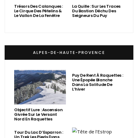
Trésors Des Calanques :
La Quille : Sur Les Traces
Le Cirque Des Pételins &
Du Bastion Déchu Des
Le Vallon De La Fenêtre
Seigneurs Du Puy
ALPES-DE-HAUTE-PROVENCE
Puy De Rent À Raquettes :
Une Épopée Blanche
Dans La Solitude De
L’hiver
Objectif Lure : Ascension
Givrée Sur Le Versant
Nord En Raquettes
Tour Du Lac D’Esparron :
Un Trek Les Pieds Dans