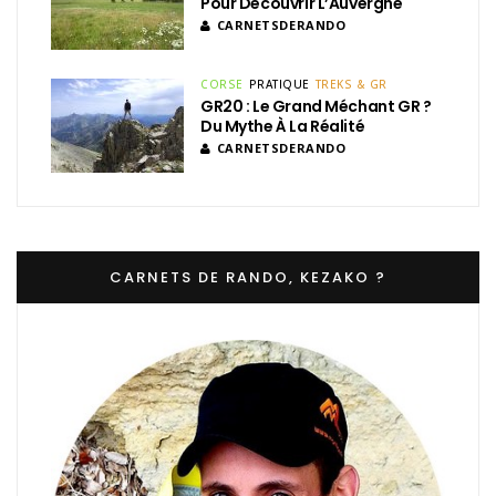
Pour Découvrir L’Auvergne
CARNETSDERANDO
CORSE
PRATIQUE
TREKS & GR
GR20 : Le Grand Méchant GR ?
Du Mythe À La Réalité
CARNETSDERANDO
CARNETS DE RANDO, KEZAKO ?