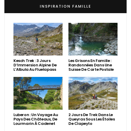
INSPIRATION FAMILLE
Kesch Trek : 3 Jours
Les Grisons En Famille :
D’Immersion Alpine De
Randonnées Dans Une
L’Albula Au Fluelapass
Suisse De Carte Postale
Luberon : Un Voyage Au
2 Jours De Trek Dans Le
Pays Des Châteaux, De
Queyras Sous Les Étoiles
Lourmarin À Cadenet
De Clapeyto