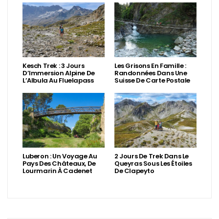
Kesch Trek : 3 Jours
Les Grisons En Famille :
D’Immersion Alpine De
Randonnées Dans Une
L’Albula Au Fluelapass
Suisse De Carte Postale
Luberon : Un Voyage Au
2 Jours De Trek Dans Le
Pays Des Châteaux, De
Queyras Sous Les Étoiles
Lourmarin À Cadenet
De Clapeyto