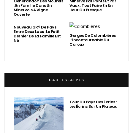
Oenorando® Des Mourels
Minerve Par Ponts Et Par
: En Famille Dans Un
Vaux : Tout Faire En Un
Minervois À Vigne
Jour Ou Presque
Ouverte
Nouveau GR® De Pays
Entre Deux Lacs : Le Petit
Gorges De Colombières :
Dernier De La Famille Est
L’incontournable Du
Né
Caroux
HAUTES-ALPES
Tour Du Pays Des Écrins :
Les Écrins Sur Un Plateau