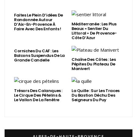
Faites Le Plein D’idées De
Randonnée Autour
Méditerranée : Les Plus
D’Aix-En-Provence À
Beaux « Sentier Du
Faire Avec Des Enfants !
Littoral » De Provence-
Côte D’Azur
Corniches Du CAF : Les
Balcons Suspendus De La
Chaîne Des Côtes : Les
Grande Candelle
Pépites Du Plateau De
Manivert
Trésors Des Calanques :
La Quille : Sur Les Traces
Le Cirque Des Pételins &
Du Bastion Déchu Des
Le Vallon De La Fenêtre
Seigneurs Du Puy
ALPES-DE-HAUTE-PROVENCE