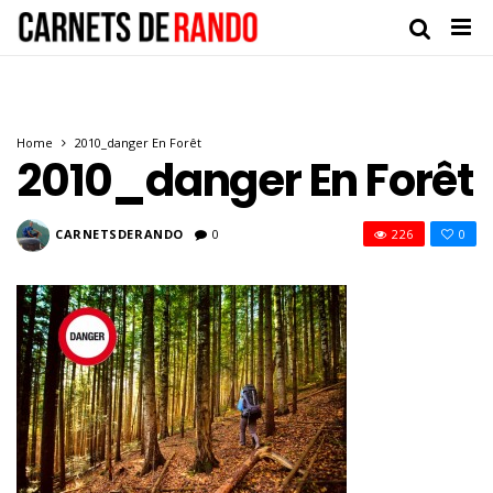
Home
2010_danger En Forêt
2010_danger En Forêt
CARNETSDERANDO
0
226
0