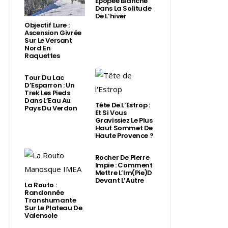
Épopée Blanche
Dans La Solitude
De L’hiver
Objectif Lure :
Ascension Givrée
Sur Le Versant
Nord En
Raquettes
Tour Du Lac
D’Esparron : Un
Trek Les Pieds
Dans L’Eau Au
Tête De L’Estrop :
Pays Du Verdon
Et Si Vous
Gravissiez Le Plus
Haut Sommet De
Haute Provence ?
Rocher De Pierre
Impie : Comment
Mettre L’Im(Pie)d
Devant L’Autre
La Routo :
Randonnée
Transhumante
Sur Le Plateau De
Valensole