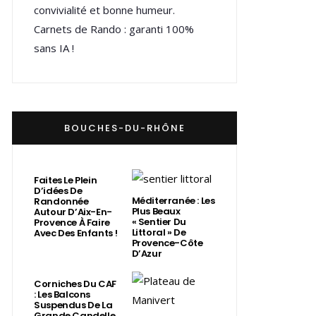
convivialité et bonne humeur.
Carnets de Rando : garanti 100%
sans IA !
BOUCHES-DU-RHÔNE
Faites Le Plein
D’idées De
Méditerranée : Les
Randonnée
Plus Beaux
Autour D’Aix-En-
« Sentier Du
Provence À Faire
Littoral » De
Avec Des Enfants !
Provence-Côte
D’Azur
Corniches Du CAF
: Les Balcons
Suspendus De La
Grande Candelle