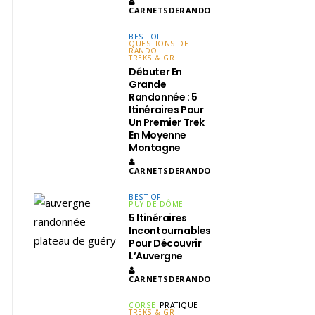
CARNETSDERANDO
BEST OF
QUESTIONS DE
RANDO
TREKS & GR
Débuter En
Grande
Randonnée : 5
Itinéraires Pour
Un Premier Trek
En Moyenne
Montagne
CARNETSDERANDO
BEST OF
PUY-DE-DÔME
5 Itinéraires
Incontournables
Pour Découvrir
L’Auvergne
CARNETSDERANDO
CORSE
PRATIQUE
TREKS & GR