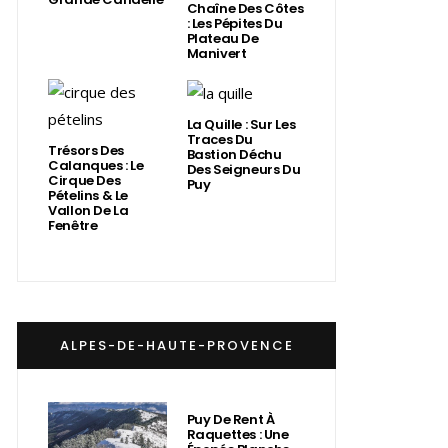
Chaîne Des Côtes
: Les Pépites Du
Plateau De
Manivert
La Quille : Sur Les
Traces Du
Trésors Des
Bastion Déchu
Calanques : Le
Des Seigneurs Du
Cirque Des
Puy
Pételins & Le
Vallon De La
Fenêtre
ALPES-DE-HAUTE-PROVENCE
Puy De Rent À
Raquettes : Une