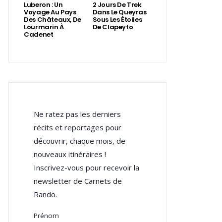
Luberon : Un
2 Jours De Trek
Voyage Au Pays
Dans Le Queyras
Des Châteaux, De
Sous Les Étoiles
Lourmarin À
De Clapeyto
Cadenet
Ne ratez pas les derniers
récits et reportages pour
découvrir, chaque mois, de
nouveaux itinéraires !
Inscrivez-vous pour recevoir la
newsletter de Carnets de
Rando.
Prénom