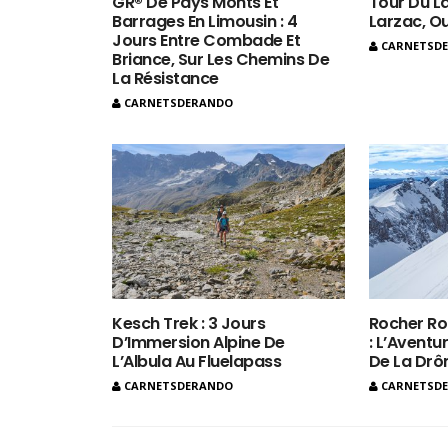
GR® De Pays Monts Et
Tour Du La
Barrages En Limousin : 4
Larzac, O
Jours Entre Combade Et
CARNETSD
Briance, Sur Les Chemins De
La Résistance
CARNETSDERANDO
Kesch Trek : 3 Jours
Rocher Ro
D’Immersion Alpine De
: L’Aventur
L’Albula Au Fluelapass
De La Dr
CARNETSDERANDO
CARNETSD