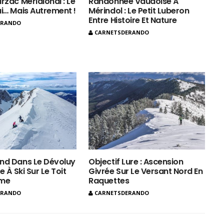
rzac Méridional : Le
Randonnée Vaudoise À
ui… Mais Autrement !
Mérindol : Le Petit Luberon
Entre Histoire Et Nature
ERANDO
CARNETSDERANDO
nd Dans Le Dévoluy
Objectif Lure : Ascension
e À Ski Sur Le Toit
Givrée Sur Le Versant Nord En
ôme
Raquettes
ERANDO
CARNETSDERANDO