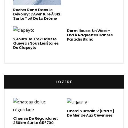
Rocher Rond Dans Le
Dévoluy : L’Aventure À Ski
Sur Le Toit De La Drôme
Dormillouse : Un Week-
End À Raquettes Dans Le
2 Jours De Trek Dans Le
Paradis Blanc
Queyras Sous Les Étoiles
De Clapeyto
LOZÈRE
Chemin Urbain V [Part.2]
De Mende Aux Cévennes
Chemin De Régordane :
250km Sur Le GR®700