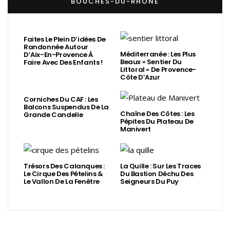
BOUCHES-DU-RHÔNE
Faites Le Plein D’idées De
Randonnée Autour
Méditerranée : Les Plus
D’Aix-En-Provence À
Beaux « Sentier Du
Faire Avec Des Enfants !
Littoral » De Provence-
Côte D’Azur
Corniches Du CAF : Les
Balcons Suspendus De La
Chaîne Des Côtes : Les
Grande Candelle
Pépites Du Plateau De
Manivert
Trésors Des Calanques :
La Quille : Sur Les Traces
Le Cirque Des Pételins &
Du Bastion Déchu Des
Le Vallon De La Fenêtre
Seigneurs Du Puy