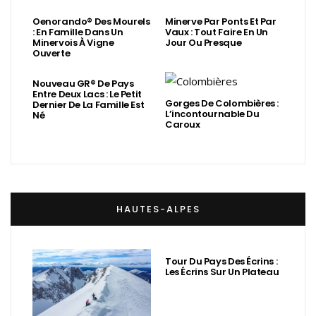
Oenorando® Des Mourels
Minerve Par Ponts Et Par
: En Famille Dans Un
Vaux : Tout Faire En Un
Minervois À Vigne
Jour Ou Presque
Ouverte
Nouveau GR® De Pays
Entre Deux Lacs : Le Petit
Gorges De Colombières :
Dernier De La Famille Est
L’incontournable Du
Né
Caroux
HAUTES-ALPES
Tour Du Pays Des Écrins :
Les Écrins Sur Un Plateau