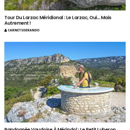
Tour Du Larzac Méridional : Le Larzac, Oui… Mais
Autrement !
CARNETSDERANDO
Randonnée Vaudoise À Mérindol : Le Petit Luberon