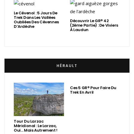
Le Cévenol : 5 Jours De
Trek Dans Les Vallées
Découvrir Le GR® 42
Oubliées Des Cévennes
(2ème Partie) : De Viviers
D’Ardèche
À Laudun
HÉRAULT
Ces 5 GR® Pour Faire Du
Trek En Avril
Tour Du Larzac
Méridional : Le Larzac,
Oui… Mais Autrement !