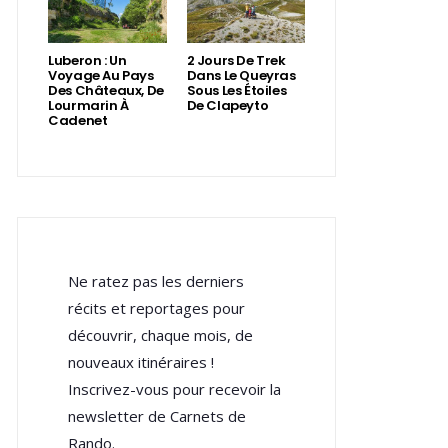
Luberon : Un
2 Jours De Trek
Voyage Au Pays
Dans Le Queyras
Des Châteaux, De
Sous Les Étoiles
Lourmarin À
De Clapeyto
Cadenet
Ne ratez pas les derniers
récits et reportages pour
découvrir, chaque mois, de
nouveaux itinéraires !
Inscrivez-vous pour recevoir la
newsletter de Carnets de
Rando.