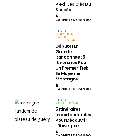
Pied : Les Clés Du
Succès
CARNETSDERANDO
BEST OF
QUESTIONS DE
RANDO
TREKS & GR
Débuter En
Grande
Randonnée : 5
Itinéraires Pour
Un Premier Trek
En Moyenne
Montagne
CARNETSDERANDO
BEST OF
PUY-DE-DÔME
5 Itinéraires
Incontournables
Pour Découvrir
L’Auvergne
CARNETSDERANDO