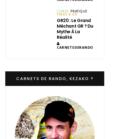
CORSE
PRATIQUE
TREKS & GR
GR20 : Le Grand
Méchant GR ? Du
Mythe À La
Réalité
CARNETSDERANDO
CARNETS DE RANDO, KEZAKO ?