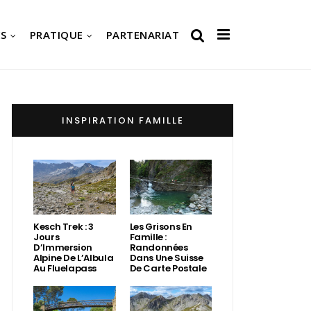
S
PRATIQUE
PARTENARIAT
INSPIRATION FAMILLE
Kesch Trek : 3
Les Grisons En
Jours
Famille :
D’Immersion
Randonnées
Alpine De L’Albula
Dans Une Suisse
Au Fluelapass
De Carte Postale