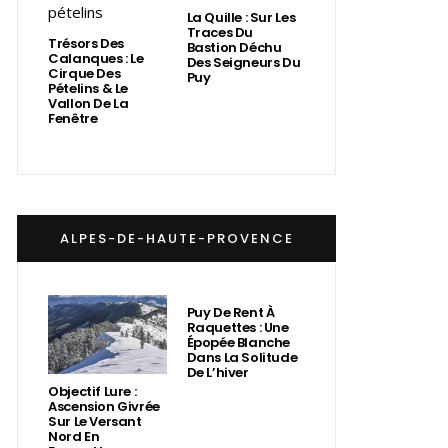
La Quille : Sur Les
Traces Du
Trésors Des
Bastion Déchu
Calanques : Le
Des Seigneurs Du
Cirque Des
Puy
Pételins & Le
Vallon De La
Fenêtre
ALPES-DE-HAUTE-PROVENCE
Puy De Rent À
Raquettes : Une
Épopée Blanche
Dans La Solitude
De L’hiver
Objectif Lure :
Ascension Givrée
Sur Le Versant
Nord En