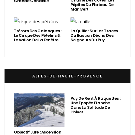
Chaîne Des Côtes : Les
Grande Candelle
Pépites Du Plateau De
Manivert
Trésors Des Calanques :
La Quille : Sur Les Traces
Le Cirque Des Pételins &
Du Bastion Déchu Des
Le Vallon De La Fenêtre
Seigneurs Du Puy
ALPES-DE-HAUTE-PROVENCE
Puy De Rent À Raquettes :
Une Épopée Blanche
Dans La Solitude De
L’hiver
Objectif Lure : Ascension