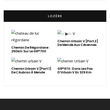
LOZÈRE
Chemin Urbain V [Part.2]
De Mende Aux Cévennes
Chemin De Régordane :
250km Sur Le GR®700
Chemin Urbain V [Part.1]
GR®670 : Dans Les Pas
De L’Aubrac À Mende
D’Urbain V En 329 Km