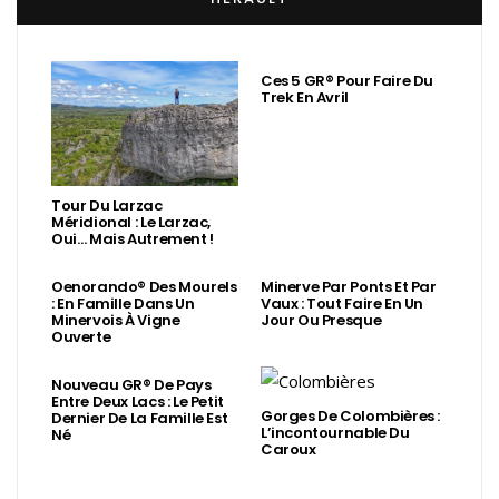
Ces 5 GR® Pour Faire Du
Trek En Avril
Tour Du Larzac
Méridional : Le Larzac,
Oui… Mais Autrement !
Oenorando® Des Mourels
Minerve Par Ponts Et Par
: En Famille Dans Un
Vaux : Tout Faire En Un
Minervois À Vigne
Jour Ou Presque
Ouverte
Nouveau GR® De Pays
Entre Deux Lacs : Le Petit
Gorges De Colombières :
Dernier De La Famille Est
L’incontournable Du
Né
Caroux