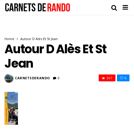
Home
Autour D Alès Et St Jean
Autour D Alès Et St
Jean
CARNETSDERANDO
0
307
0