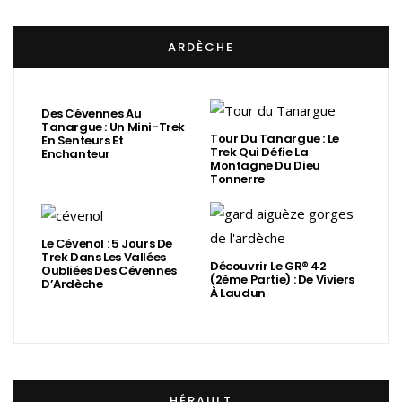
ARDÈCHE
Des Cévennes Au
Tanargue : Un Mini-Trek
Tour Du Tanargue : Le
En Senteurs Et
Trek Qui Défie La
Enchanteur
Montagne Du Dieu
Tonnerre
Le Cévenol : 5 Jours De
Trek Dans Les Vallées
Découvrir Le GR® 42
Oubliées Des Cévennes
(2ème Partie) : De Viviers
D’Ardèche
À Laudun
HÉRAULT