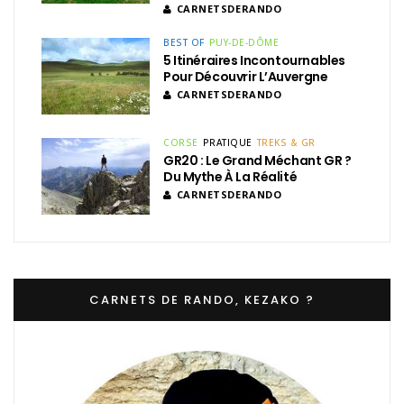
CARNETSDERANDO
BEST OF
PUY-DE-DÔME
5 Itinéraires Incontournables
Pour Découvrir L’Auvergne
CARNETSDERANDO
CORSE
PRATIQUE
TREKS & GR
GR20 : Le Grand Méchant GR ?
Du Mythe À La Réalité
CARNETSDERANDO
CARNETS DE RANDO, KEZAKO ?