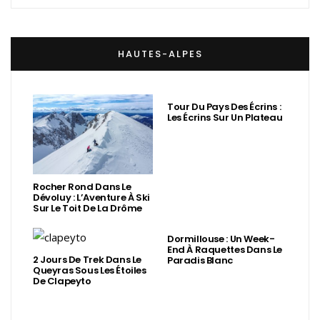
HAUTES-ALPES
Tour Du Pays Des Écrins :
Les Écrins Sur Un Plateau
Rocher Rond Dans Le
Dévoluy : L’Aventure À Ski
Sur Le Toit De La Drôme
Dormillouse : Un Week-
End À Raquettes Dans Le
2 Jours De Trek Dans Le
Paradis Blanc
Queyras Sous Les Étoiles
De Clapeyto