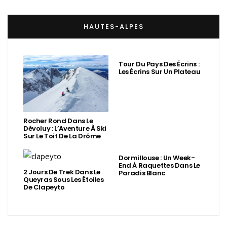
HAUTES-ALPES
Tour Du Pays Des Écrins :
Les Écrins Sur Un Plateau
Rocher Rond Dans Le
Dévoluy : L’Aventure À Ski
Sur Le Toit De La Drôme
Dormillouse : Un Week-
End À Raquettes Dans Le
2 Jours De Trek Dans Le
Paradis Blanc
Queyras Sous Les Étoiles
De Clapeyto