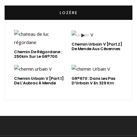
LOZÈRE
Chemin Urbain V [Part.2]
De Mende Aux Cévennes
Chemin De Régordane :
250km Sur Le GR®700
Chemin Urbain V [Part.1]
GR®670 : Dans Les Pas
De L’Aubrac À Mende
D’Urbain V En 329 Km