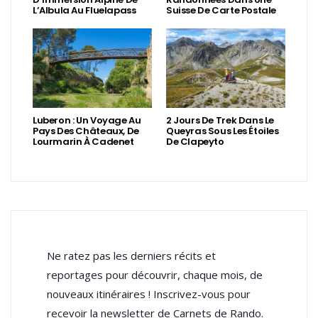
L’Albula Au Fluelapass
Suisse De Carte Postale
Luberon : Un Voyage Au
2 Jours De Trek Dans Le
Pays Des Châteaux, De
Queyras Sous Les Étoiles
Lourmarin À Cadenet
De Clapeyto
Ne ratez pas les derniers récits et
reportages pour découvrir, chaque mois, de
nouveaux itinéraires ! Inscrivez-vous pour
recevoir la newsletter de Carnets de Rando.