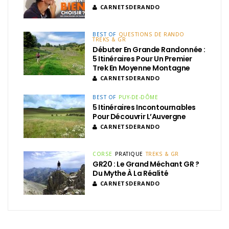
CARNETSDERANDO
BEST OF
QUESTIONS DE RANDO
TREKS & GR
Débuter En Grande Randonnée :
5 Itinéraires Pour Un Premier
Trek En Moyenne Montagne
CARNETSDERANDO
BEST OF
PUY-DE-DÔME
5 Itinéraires Incontournables
Pour Découvrir L’Auvergne
CARNETSDERANDO
CORSE
PRATIQUE
TREKS & GR
GR20 : Le Grand Méchant GR ?
Du Mythe À La Réalité
CARNETSDERANDO