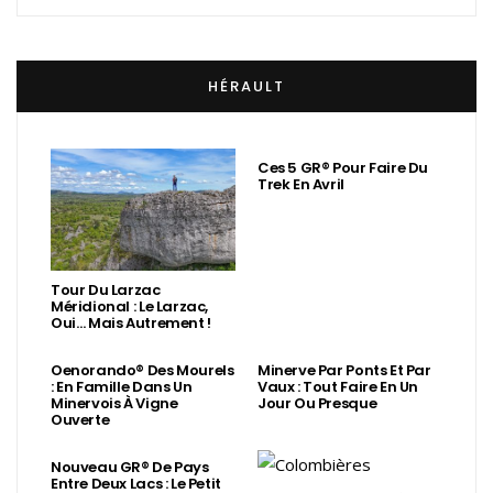
HÉRAULT
Ces 5 GR® Pour Faire Du
Trek En Avril
Tour Du Larzac
Méridional : Le Larzac,
Oui… Mais Autrement !
Oenorando® Des Mourels
Minerve Par Ponts Et Par
: En Famille Dans Un
Vaux : Tout Faire En Un
Minervois À Vigne
Jour Ou Presque
Ouverte
Nouveau GR® De Pays
Entre Deux Lacs : Le Petit