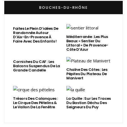
BOUCHES-DU-RHÔNE
Faites Le Plein D’idées De
Randonnée Autour
Méditerranée : Les Plus
D’Aix-En-Provence À
Beaux « Sentier Du
Faire Avec Des Enfants !
Littoral » De Provence-
Côte D’Azur
Corniches Du CAF : Les
Balcons Suspendus De La
Chaîne Des Côtes : Les
Grande Candelle
Pépites Du Plateau De
Manivert
Trésors Des Calanques :
La Quille : Sur Les Traces
Le Cirque Des Pételins &
Du Bastion Déchu Des
Le Vallon De La Fenêtre
Seigneurs Du Puy