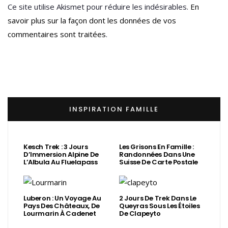
Ce site utilise Akismet pour réduire les indésirables.
En
savoir plus sur la façon dont les données de vos
commentaires sont traitées
.
INSPIRATION FAMILLE
Kesch Trek : 3 Jours
Les Grisons En Famille :
D’Immersion Alpine De
Randonnées Dans Une
L’Albula Au Fluelapass
Suisse De Carte Postale
Luberon : Un Voyage Au
2 Jours De Trek Dans Le
Pays Des Châteaux, De
Queyras Sous Les Étoiles
Lourmarin À Cadenet
De Clapeyto