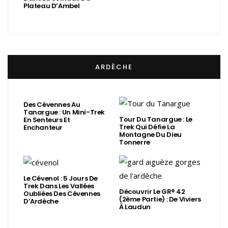
Plateau D’Ambel
ARDÈCHE
Des Cévennes Au
Tanargue : Un Mini-Trek
Tour Du Tanargue : Le
En Senteurs Et
Trek Qui Défie La
Enchanteur
Montagne Du Dieu
Tonnerre
Le Cévenol : 5 Jours De
Trek Dans Les Vallées
Découvrir Le GR® 42
Oubliées Des Cévennes
(2ème Partie) : De Viviers
D’Ardèche
À Laudun