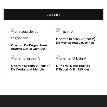
LOZÈRE
Chemin Urbain V [Part.2]
De Mende Aux Cévennes
Chemin De Régordane :
250km Sur Le GR®700
Chemin Urbain V [Part.1]
GR®670 : Dans Les Pas
De L’Aubrac À Mende
D’Urbain V En 329 Km