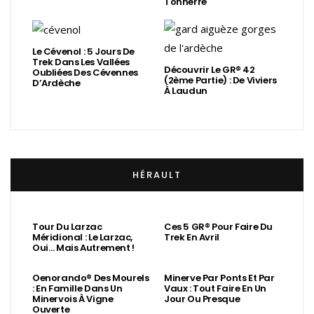
Tonnerre
Le Cévenol : 5 Jours De
Trek Dans Les Vallées
Découvrir Le GR® 42
Oubliées Des Cévennes
(2ème Partie) : De Viviers
D’Ardèche
À Laudun
HÉRAULT
Tour Du Larzac
Ces 5 GR® Pour Faire Du
Méridional : Le Larzac,
Trek En Avril
Oui… Mais Autrement !
Oenorando® Des Mourels
Minerve Par Ponts Et Par
: En Famille Dans Un
Vaux : Tout Faire En Un
Minervois À Vigne
Jour Ou Presque
Ouverte