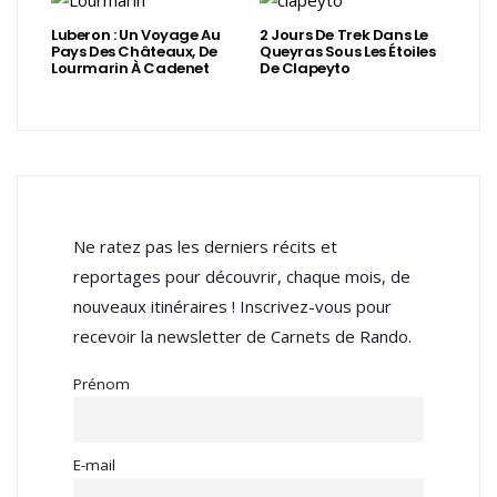
Luberon : Un Voyage Au
2 Jours De Trek Dans Le
Pays Des Châteaux, De
Queyras Sous Les Étoiles
Lourmarin À Cadenet
De Clapeyto
Ne ratez pas les derniers récits et
reportages pour découvrir, chaque mois, de
nouveaux itinéraires ! Inscrivez-vous pour
recevoir la newsletter de Carnets de Rando.
Prénom
E-mail