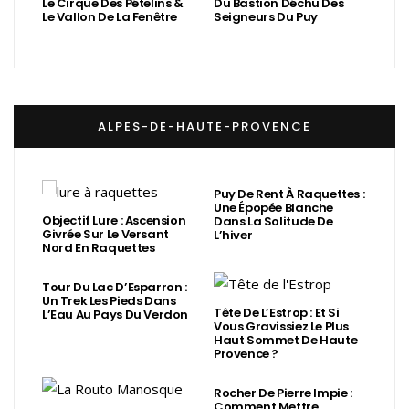
Le Cirque Des Pételins &
Du Bastion Déchu Des
Le Vallon De La Fenêtre
Seigneurs Du Puy
ALPES-DE-HAUTE-PROVENCE
Puy De Rent À Raquettes :
Une Épopée Blanche
Objectif Lure : Ascension
Dans La Solitude De
Givrée Sur Le Versant
L’hiver
Nord En Raquettes
Tour Du Lac D’Esparron :
Un Trek Les Pieds Dans
Tête De L’Estrop : Et Si
L’Eau Au Pays Du Verdon
Vous Gravissiez Le Plus
Haut Sommet De Haute
Provence ?
Rocher De Pierre Impie :
Comment Mettre