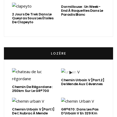
Dormillouse : Un Week-
End À Raquettes Dans Le
2 Jours De Trek Dans Le
Paradis Blanc
Queyras Sous Les Étoiles
De Clapeyto
LOZÈRE
Chemin Urbain V [Part.2]
De Mende Aux Cévennes
Chemin De Régordane :
250km Sur Le GR®700
Chemin Urbain V [Part.1]
GR®670 : Dans Les Pas
De L’Aubrac À Mende
D’Urbain V En 329 Km