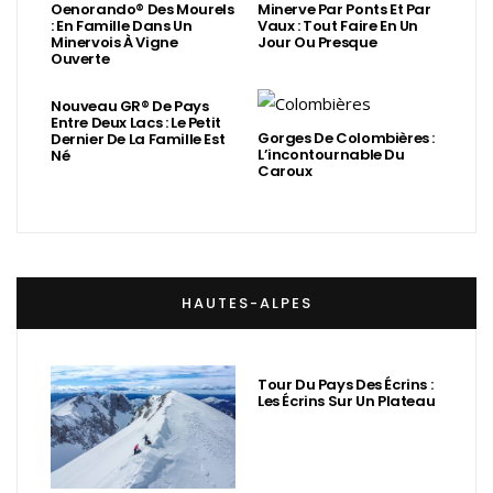
Oenorando® Des Mourels
Minerve Par Ponts Et Par
: En Famille Dans Un
Vaux : Tout Faire En Un
Minervois À Vigne
Jour Ou Presque
Ouverte
Nouveau GR® De Pays
Entre Deux Lacs : Le Petit
Gorges De Colombières :
Dernier De La Famille Est
L’incontournable Du
Né
Caroux
HAUTES-ALPES
Tour Du Pays Des Écrins :
Les Écrins Sur Un Plateau