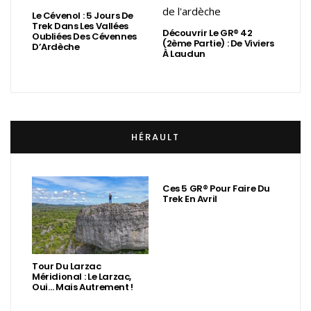
Le Cévenol : 5 Jours De
Trek Dans Les Vallées
Découvrir Le GR® 42
Oubliées Des Cévennes
(2ème Partie) : De Viviers
D’Ardèche
À Laudun
HÉRAULT
Ces 5 GR® Pour Faire Du
Trek En Avril
Tour Du Larzac
Méridional : Le Larzac,
Oui… Mais Autrement !