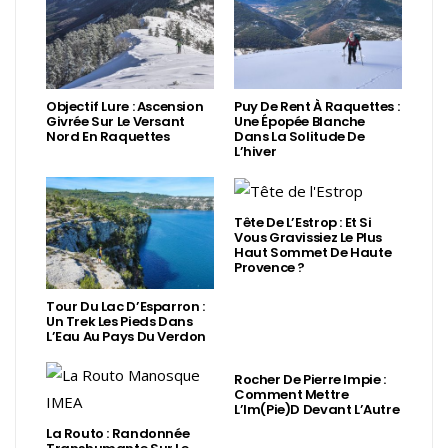
Objectif Lure : Ascension
Puy De Rent À Raquettes :
Givrée Sur Le Versant
Une Épopée Blanche
Nord En Raquettes
Dans La Solitude De
L’hiver
Tête De L’Estrop : Et Si
Vous Gravissiez Le Plus
Haut Sommet De Haute
Provence ?
Tour Du Lac D’Esparron :
Un Trek Les Pieds Dans
L’Eau Au Pays Du Verdon
Rocher De Pierre Impie :
Comment Mettre
L’Im(Pie)d Devant L’Autre
La Routo : Randonnée