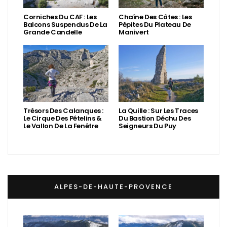
Corniches Du CAF : Les
Chaîne Des Côtes : Les
Balcons Suspendus De La
Pépites Du Plateau De
Grande Candelle
Manivert
Trésors Des Calanques :
La Quille : Sur Les Traces
Le Cirque Des Pételins &
Du Bastion Déchu Des
Le Vallon De La Fenêtre
Seigneurs Du Puy
ALPES-DE-HAUTE-PROVENCE