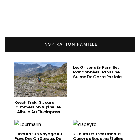
INSPIRATION FAMILLE
Les Grisons En Famille :
Randonnées Dans Une
Suisse De Carte Postale
Kesch Trek : 3 Jours
D’Immersion Alpine De
L’Albula Au Fluelapass
Luberon : Un Voyage Au
2 Jours De Trek Dans Le
Pays Des Châteaux, De
Queyras Sous Les Étoiles