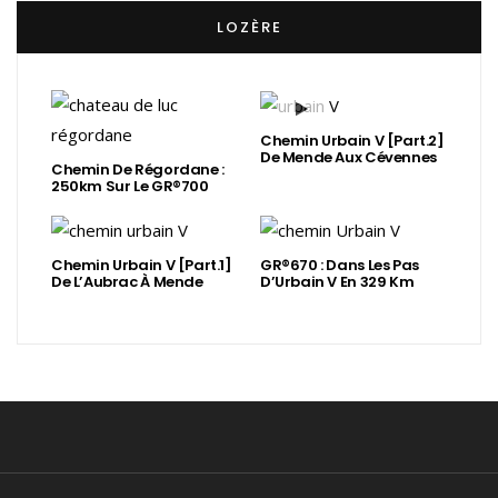
LOZÈRE
Chemin Urbain V [Part.2]
De Mende Aux Cévennes
Chemin De Régordane :
250km Sur Le GR®700
Chemin Urbain V [Part.1]
GR®670 : Dans Les Pas
De L’Aubrac À Mende
D’Urbain V En 329 Km