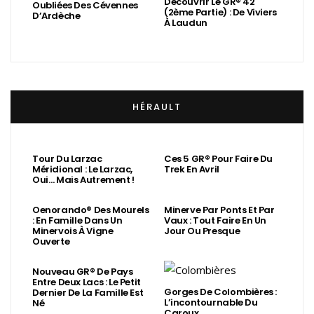
Découvrir Le GR® 42
Oubliées Des Cévennes
(2ème Partie) : De Viviers
D’Ardèche
À Laudun
HÉRAULT
Tour Du Larzac
Ces 5 GR® Pour Faire Du
Méridional : Le Larzac,
Trek En Avril
Oui… Mais Autrement !
Oenorando® Des Mourels
Minerve Par Ponts Et Par
: En Famille Dans Un
Vaux : Tout Faire En Un
Minervois À Vigne
Jour Ou Presque
Ouverte
Nouveau GR® De Pays
Entre Deux Lacs : Le Petit
Gorges De Colombières :
Dernier De La Famille Est
L’incontournable Du
Né
Caroux