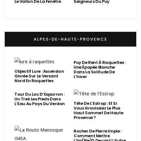
Le Vallon De La Fenêtre
Seigneurs Du Puy
ALPES-DE-HAUTE-PROVENCE
Puy De Rent À Raquettes :
Une Épopée Blanche
Objectif Lure : Ascension
Dans La Solitude De
Givrée Sur Le Versant
L’hiver
Nord En Raquettes
Tour Du Lac D’Esparron :
Un Trek Les Pieds Dans
Tête De L’Estrop : Et Si
L’Eau Au Pays Du Verdon
Vous Gravissiez Le Plus
Haut Sommet De Haute
Provence ?
Rocher De Pierre Impie :
Comment Mettre
L’Im(Pie)d Devant L’Autre