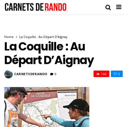
Home
La Coquille : Au Départ D’Aignay
La Coquille : Au
Départ D’Aignay
CARNETSDERANDO
0
166
0