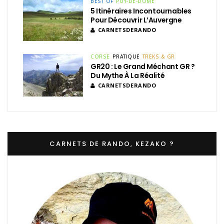
BEST OF
PUY-DE-DÔME
5 Itinéraires Incontournables
Pour Découvrir L’Auvergne
CARNETSDERANDO
CORSE
PRATIQUE
TREKS & GR
GR20 : Le Grand Méchant GR ?
Du Mythe À La Réalité
CARNETSDERANDO
CARNETS DE RANDO, KEZAKO ?