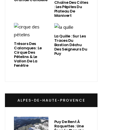
Chaîne Des Côtes
: Les Pépites Du
Plateau De
Manivert
La Quille : Sur Les
Traces Du
Trésors Des
Bastion Déchu
Calanques : Le
Des Seigneurs Du
Cirque Des
Puy
Pételins & Le
Vallon De La
Fenêtre
ALPES-DE-HAUTE-PROVENCE
Puy De Rent À
Raquettes : Une