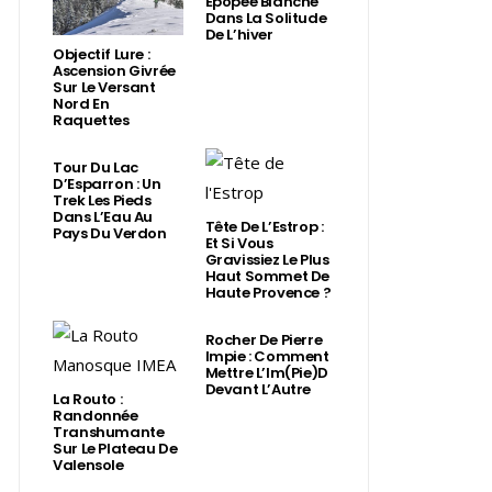
Épopée Blanche
Dans La Solitude
De L’hiver
Objectif Lure :
Ascension Givrée
Sur Le Versant
Nord En
Raquettes
Tour Du Lac
D’Esparron : Un
Trek Les Pieds
Dans L’Eau Au
Tête De L’Estrop :
Pays Du Verdon
Et Si Vous
Gravissiez Le Plus
Haut Sommet De
Haute Provence ?
Rocher De Pierre
Impie : Comment
Mettre L’Im(Pie)d
Devant L’Autre
La Routo :
Randonnée
Transhumante
Sur Le Plateau De
Valensole