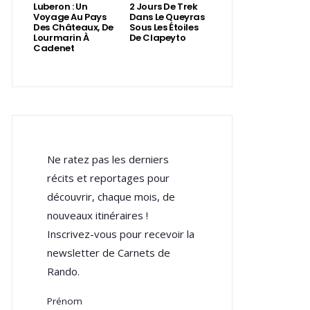
Luberon : Un
2 Jours De Trek
Voyage Au Pays
Dans Le Queyras
Des Châteaux, De
Sous Les Étoiles
Lourmarin À
De Clapeyto
Cadenet
Ne ratez pas les derniers
récits et reportages pour
découvrir, chaque mois, de
nouveaux itinéraires !
Inscrivez-vous pour recevoir la
newsletter de Carnets de
Rando.
Prénom