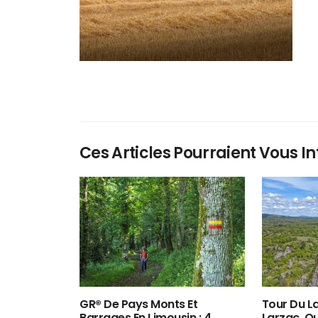
Ces Articles Pourraient Vous In
GR® De Pays Monts Et
Tour Du La
Barrages En Limousin : 4
Larzac, O