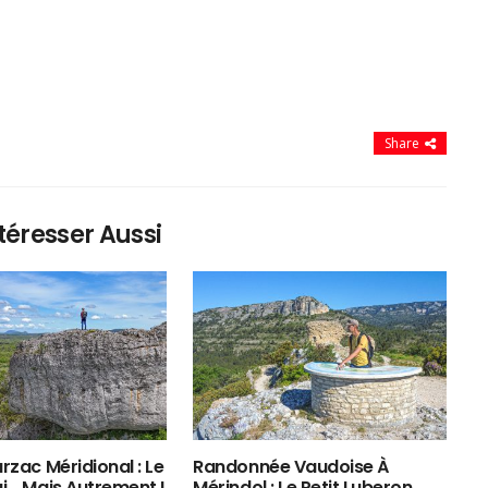
Share
téresser Aussi
rzac Méridional : Le
Randonnée Vaudoise À
ui… Mais Autrement !
Mérindol : Le Petit Luberon