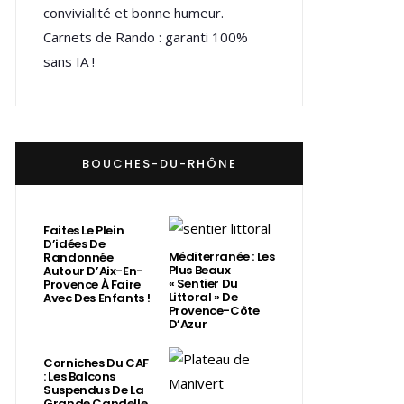
convivialité et bonne humeur.
Carnets de Rando : garanti 100%
sans IA !
BOUCHES-DU-RHÔNE
Faites Le Plein
D’idées De
Méditerranée : Les
Randonnée
Plus Beaux
Autour D’Aix-En-
« Sentier Du
Provence À Faire
Littoral » De
Avec Des Enfants !
Provence-Côte
D’Azur
Corniches Du CAF
: Les Balcons
Suspendus De La
Grande Candelle