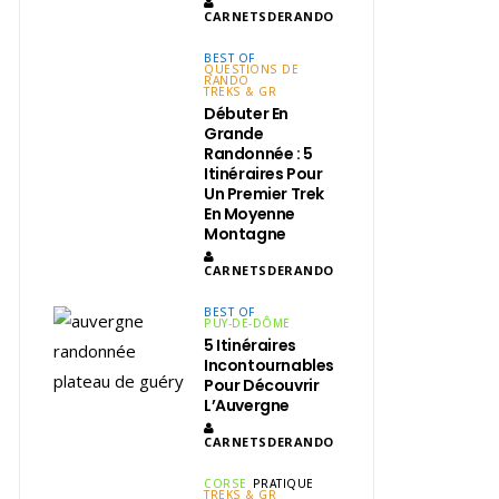
CARNETSDERANDO
BEST OF
QUESTIONS DE
RANDO
TREKS & GR
Débuter En
Grande
Randonnée : 5
Itinéraires Pour
Un Premier Trek
En Moyenne
Montagne
CARNETSDERANDO
BEST OF
PUY-DE-DÔME
5 Itinéraires
Incontournables
Pour Découvrir
L’Auvergne
CARNETSDERANDO
CORSE
PRATIQUE
TREKS & GR