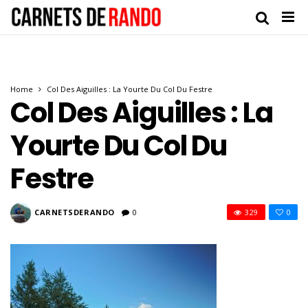
Home
Col Des Aiguilles : La Yourte Du Col Du Festre
Col Des Aiguilles : La
Yourte Du Col Du
Festre
CARNETSDERANDO
0
329
0