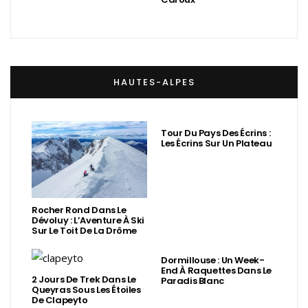
HAUTES-ALPES
Tour Du Pays Des Écrins :
Les Écrins Sur Un Plateau
Rocher Rond Dans Le
Dévoluy : L’Aventure À Ski
Sur Le Toit De La Drôme
Dormillouse : Un Week-
End À Raquettes Dans Le
2 Jours De Trek Dans Le
Paradis Blanc
Queyras Sous Les Étoiles
De Clapeyto