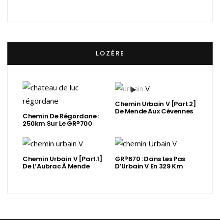
LOZÈRE
Chemin Urbain V [Part.2]
De Mende Aux Cévennes
Chemin De Régordane :
250km Sur Le GR®700
Chemin Urbain V [Part.1]
GR®670 : Dans Les Pas
De L’Aubrac À Mende
D’Urbain V En 329 Km