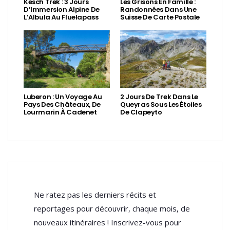
Kesch Trek : 3 Jours
Les Grisons En Famille :
D’Immersion Alpine De
Randonnées Dans Une
L’Albula Au Fluelapass
Suisse De Carte Postale
Luberon : Un Voyage Au
2 Jours De Trek Dans Le
Pays Des Châteaux, De
Queyras Sous Les Étoiles
Lourmarin À Cadenet
De Clapeyto
Ne ratez pas les derniers récits et
reportages pour découvrir, chaque mois, de
nouveaux itinéraires ! Inscrivez-vous pour