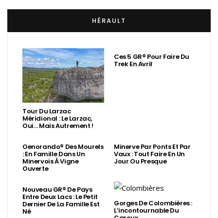
HÉRAULT
Ces 5 GR® Pour Faire Du
Trek En Avril
Tour Du Larzac
Méridional : Le Larzac,
Oui… Mais Autrement !
Oenorando® Des Mourels
Minerve Par Ponts Et Par
: En Famille Dans Un
Vaux : Tout Faire En Un
Minervois À Vigne
Jour Ou Presque
Ouverte
Nouveau GR® De Pays
Entre Deux Lacs : Le Petit
Gorges De Colombières :
Dernier De La Famille Est
L’incontournable Du
Né
Caroux