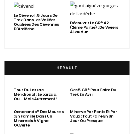
Le Cévenol : 5 Jours De
Trek Dans Les Vallées
Découvrir Le GR® 42
Oubliées Des Cévennes
(2ème Partie) : De Viviers
D’Ardèche
À Laudun
HÉRAULT
Tour Du Larzac
Ces 5 GR® Pour Faire Du
Méridional : Le Larzac,
Trek En Avril
Oui… Mais Autrement !
Oenorando® Des Mourels
Minerve Par Ponts Et Par
: En Famille Dans Un
Vaux : Tout Faire En Un
Minervois À Vigne
Jour Ou Presque
Ouverte