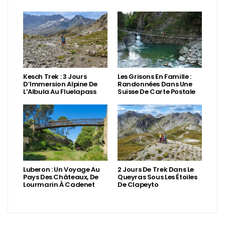
Kesch Trek : 3 Jours
Les Grisons En Famille :
D’Immersion Alpine De
Randonnées Dans Une
L’Albula Au Fluelapass
Suisse De Carte Postale
Luberon : Un Voyage Au
2 Jours De Trek Dans Le
Pays Des Châteaux, De
Queyras Sous Les Étoiles
Lourmarin À Cadenet
De Clapeyto