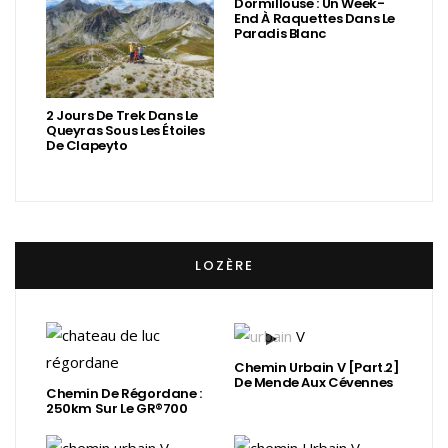
Dormillouse : Un Week-
End À Raquettes Dans Le
Paradis Blanc
2 Jours De Trek Dans Le
Queyras Sous Les Étoiles
De Clapeyto
LOZÈRE
Chemin Urbain V [Part.2]
De Mende Aux Cévennes
Chemin De Régordane :
250km Sur Le GR®700