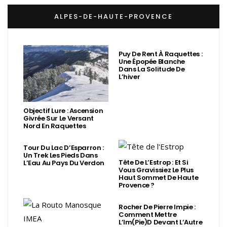
ALPES-DE-HAUTE-PROVENCE
Puy De Rent À Raquettes :
Une Épopée Blanche
Dans La Solitude De
L’hiver
Objectif Lure : Ascension
Givrée Sur Le Versant
Nord En Raquettes
Tour Du Lac D’Esparron :
Un Trek Les Pieds Dans
Tête De L’Estrop : Et Si
L’Eau Au Pays Du Verdon
Vous Gravissiez Le Plus
Haut Sommet De Haute
Provence ?
Rocher De Pierre Impie :
Comment Mettre
L’Im(Pie)d Devant L’Autre