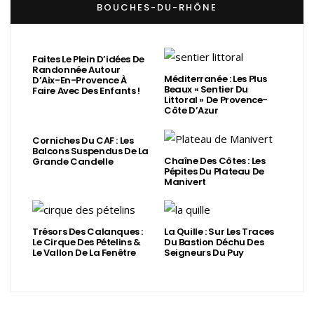
BOUCHES-DU-RHÔNE
Faites Le Plein D’idées De
Randonnée Autour
Méditerranée : Les Plus
D’Aix-En-Provence À
Beaux « Sentier Du
Faire Avec Des Enfants !
Littoral » De Provence-
Côte D’Azur
Corniches Du CAF : Les
Balcons Suspendus De La
Chaîne Des Côtes : Les
Grande Candelle
Pépites Du Plateau De
Manivert
Trésors Des Calanques :
La Quille : Sur Les Traces
Le Cirque Des Pételins &
Du Bastion Déchu Des
Le Vallon De La Fenêtre
Seigneurs Du Puy