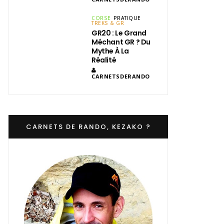
CORSE
PRATIQUE
TREKS & GR
GR20 : Le Grand
Méchant GR ? Du
Mythe À La
Réalité
CARNETSDERANDO
CARNETS DE RANDO, KEZAKO ?