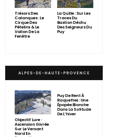
Trésors Des
La Quille : Sur Les
Calanques : Le
Traces Du
Cirque Des
Bastion Déchu
Pételins & Le
Des Seigneurs Du
Vallon De La
Puy
Fenêtre
ALPES-DE-HAUTE-PROVENCE
Puy De Rent À
Raquettes : Une
Épopée Blanche
Dans La Solitude
De L’hiver
Objectif Lure :
Ascension Givrée
Sur Le Versant
Nord En