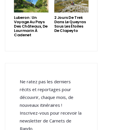
Luberon : Un
2 Jours De Trek
Voyage Au Pays
Dans Le Queyras
Des Châteaux, De
Sous Les Étoiles
Lourmarin À
De Clapeyto
Cadenet
Ne ratez pas les derniers
récits et reportages pour
découvrir, chaque mois, de
nouveaux itinéraires !
Inscrivez-vous pour recevoir la
newsletter de Carnets de
Rando.