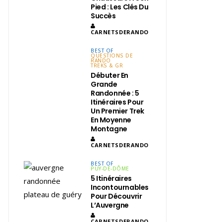
Pied : Les Clés Du
Succès
CARNETSDERANDO
BEST OF
QUESTIONS DE
RANDO
TREKS & GR
Débuter En
Grande
Randonnée : 5
Itinéraires Pour
Un Premier Trek
En Moyenne
Montagne
CARNETSDERANDO
BEST OF
PUY-DE-DÔME
5 Itinéraires
Incontournables
Pour Découvrir
L’Auvergne
CARNETSDERANDO