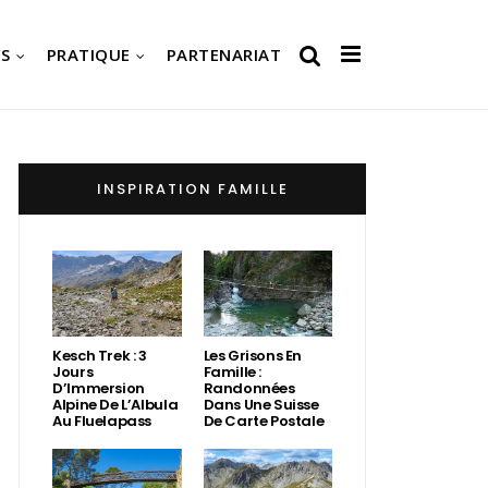
S
PRATIQUE
PARTENARIAT
INSPIRATION FAMILLE
Kesch Trek : 3
Les Grisons En
Jours
Famille :
D’Immersion
Randonnées
Alpine De L’Albula
Dans Une Suisse
Au Fluelapass
De Carte Postale