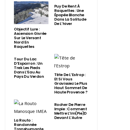
Puy De Rent À
Raquettes : Une
Épopée Blanche
Dans La Solitude
De L’hiver
Objectif Lure :
Ascension Givrée
Sur Le Versant
Nord En
Raquettes
Tour Du Lac
D’Esparron : Un
Trek Les Pieds
Dans L’Eau Au
Tête De L’Estrop :
Pays Du Verdon
Et Si Vous
Gravissiez Le Plus
Haut Sommet De
Haute Provence ?
Rocher De Pierre
Impie : Comment
Mettre L’Im(Pie)d
Devant L’Autre
La Routo :
Randonnée
Transhumante