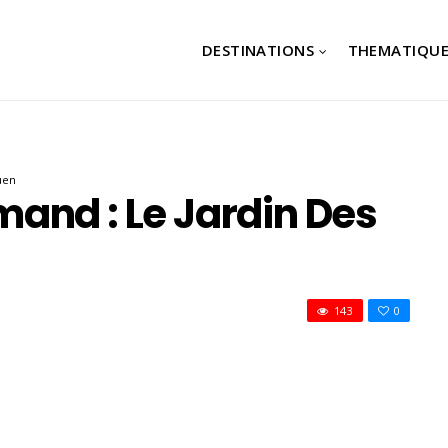
DESTINATIONS
THEMATIQUE
uen
and : Le Jardin Des
143
0