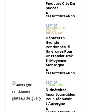
Pied : Les Clés Du
Succès
CARNETSDERANDO
BEST OF
QUESTIONS DE
RANDO
TREKS & GR
Débuter En
Grande
Randonnée : 5
Itinéraires Pour
Un Premier Trek
En Moyenne
Montagne
CARNETSDERANDO
BEST OF
PUY-DE-DÔME
5 Itinéraires
Incontournables
Pour Découvrir
L’Auvergne
CARNETSDERANDO