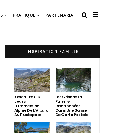
S
PRATIQUE
PARTENARIAT
INSPIRATION FAMILLE
Kesch Trek : 3
Les Grisons En
Jours
Famille :
D’Immersion
Randonnées
Alpine De L’Albula
Dans Une Suisse
Au Fluelapass
De Carte Postale