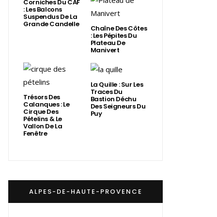
Corniches Du CAF
: Les Balcons
Suspendus De La
Grande Candelle
Chaîne Des Côtes
: Les Pépites Du
Plateau De
Manivert
La Quille : Sur Les
Traces Du
Trésors Des
Bastion Déchu
Calanques : Le
Des Seigneurs Du
Cirque Des
Puy
Pételins & Le
Vallon De La
Fenêtre
ALPES-DE-HAUTE-PROVENCE