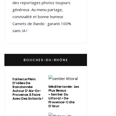
des reportages photos toujours
généreux. Au menu partage,
convivialité et bonne humeur.
Carnets de Rando : garanti 100%
sans IA !
BOUCHES-DU-RHÔNE
Faites Le Plein
D’idées De
Méditerranée : Les
Randonnée
Plus Beaux
Autour D’Aix-En-
« Sentier Du
Provence À Faire
Littoral » De
Avec Des Enfants !
Provence-Côte
D’Azur