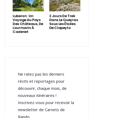
Luberon : Un
2 Jours De Trek
Voyage Au Pays
Dans Le Queyras
Des Châteaux, De
Sous Les Étoiles
Lourmarin À
De Clapeyto
Cadenet
Ne ratez pas les derniers
récits et reportages pour
découvrir, chaque mois, de
nouveaux itinéraires !
Inscrivez-vous pour recevoir la
newsletter de Carnets de
Rando.