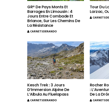
GR® De Pays Monts Et
Tour Du La
Barrages En Limousin : 4
Larzac, O
Jours Entre Combade Et
CARNETSD
Briance, Sur Les Chemins De
La Résistance
CARNETSDERANDO
Kesch Trek : 3 Jours
Rocher Ro
D’Immersion Alpine De
: L’Aventur
L’Albula Au Fluelapass
De La Dr
CARNETSDERANDO
CARNETSD