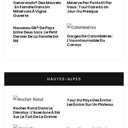
Oenorando® Des Mourels
Minerve Par Ponts Et Par
: En Famille Dans Un
Vaux : Tout Faire En Un
Minervois À Vigne
Jour Ou Presque
Ouverte
Nouveau GR® De Pays
Entre Deux Lacs : Le Petit
Gorges De Colombières :
Dernier De La Famille Est
L’incontournable Du
Né
Caroux
HAUTES-ALPES
Tour Du Pays Des Écrins :
Les Écrins Sur Un Plateau
Rocher Rond Dans Le
Dévoluy : L’Aventure À Ski
Sur Le Toit De La Drôme