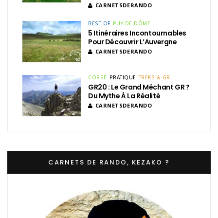
CARNETSDERANDO
BEST OF
PUY-DE-DÔME
5 Itinéraires Incontournables
Pour Découvrir L’Auvergne
CARNETSDERANDO
CORSE
PRATIQUE
TREKS & GR
GR20 : Le Grand Méchant GR ?
Du Mythe À La Réalité
CARNETSDERANDO
CARNETS DE RANDO, KEZAKO ?