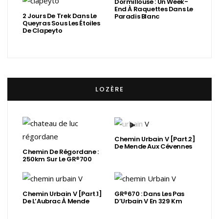
Dormillouse : Un Week-
End À Raquettes Dans Le
2 Jours De Trek Dans Le
Paradis Blanc
Queyras Sous Les Étoiles
De Clapeyto
LOZÈRE
Chemin Urbain V [Part.2]
De Mende Aux Cévennes
Chemin De Régordane :
250km Sur Le GR®700
Chemin Urbain V [Part.1]
GR®670 : Dans Les Pas
De L’Aubrac À Mende
D’Urbain V En 329 Km