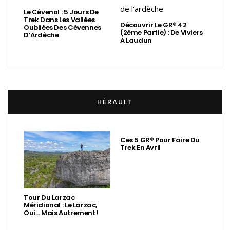
Le Cévenol : 5 Jours De
Trek Dans Les Vallées
Découvrir Le GR® 42
Oubliées Des Cévennes
(2ème Partie) : De Viviers
D’Ardèche
À Laudun
HÉRAULT
Ces 5 GR® Pour Faire Du
Trek En Avril
Tour Du Larzac
Méridional : Le Larzac,
Oui… Mais Autrement !