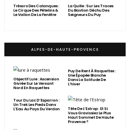
Trésors Des Calanques :
La Quille : Sur Les Traces
Le Cirque Des Pételins &
Du Bastion Déchu Des
Le Vallon De La Fenêtre
Seigneurs Du Puy
ALPES-DE-HAUTE-PROVENCE
Puy De Rent À Raquettes :
Une Épopée Blanche
Objectif Lure : Ascension
Dans La Solitude De
Givrée Sur Le Versant
L’hiver
Nord En Raquettes
Tour Du Lac D’Esparron :
Un Trek Les Pieds Dans
Tête De L’Estrop : Et Si
L’Eau Au Pays Du Verdon
Vous Gravissiez Le Plus
Haut Sommet De Haute
Provence ?