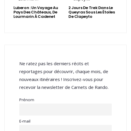
Luberon : Un Voyage Au
2 Jours De Trek Dans Le
Pays Des Châteaux, De
Queyras Sous Les Étoiles
Lourmarin À Cadenet
De Clapeyto
Ne ratez pas les derniers récits et
reportages pour découvrir, chaque mois, de
nouveaux itinéraires ! Inscrivez-vous pour
recevoir la newsletter de Carnets de Rando.
Prénom
E-mail