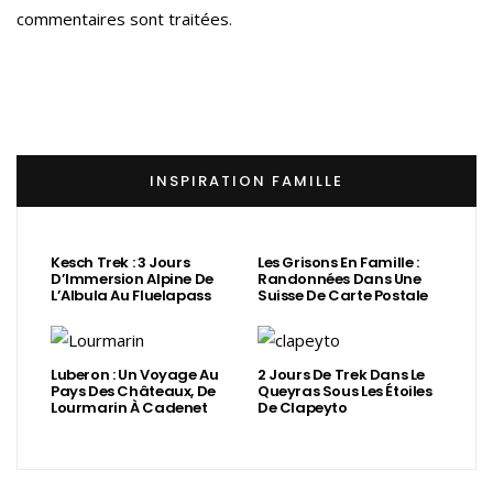
commentaires sont traitées
.
INSPIRATION FAMILLE
Kesch Trek : 3 Jours
Les Grisons En Famille :
D’Immersion Alpine De
Randonnées Dans Une
L’Albula Au Fluelapass
Suisse De Carte Postale
Luberon : Un Voyage Au
2 Jours De Trek Dans Le
Pays Des Châteaux, De
Queyras Sous Les Étoiles
Lourmarin À Cadenet
De Clapeyto