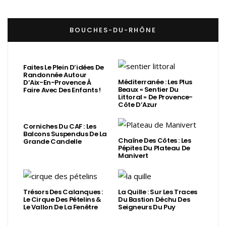
BOUCHES-DU-RHÔNE
Faites Le Plein D’idées De
Randonnée Autour
Méditerranée : Les Plus
D’Aix-En-Provence À
Beaux « Sentier Du
Faire Avec Des Enfants !
Littoral » De Provence-
Côte D’Azur
Corniches Du CAF : Les
Balcons Suspendus De La
Chaîne Des Côtes : Les
Grande Candelle
Pépites Du Plateau De
Manivert
Trésors Des Calanques :
La Quille : Sur Les Traces
Le Cirque Des Pételins &
Du Bastion Déchu Des
Le Vallon De La Fenêtre
Seigneurs Du Puy