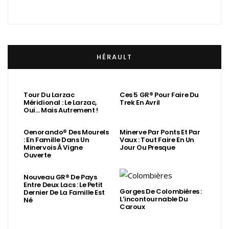
HÉRAULT
Tour Du Larzac
Ces 5 GR® Pour Faire Du
Méridional : Le Larzac,
Trek En Avril
Oui… Mais Autrement !
Oenorando® Des Mourels
Minerve Par Ponts Et Par
: En Famille Dans Un
Vaux : Tout Faire En Un
Minervois À Vigne
Jour Ou Presque
Ouverte
Nouveau GR® De Pays
Entre Deux Lacs : Le Petit
Gorges De Colombières :
Dernier De La Famille Est
L’incontournable Du
Né
Caroux