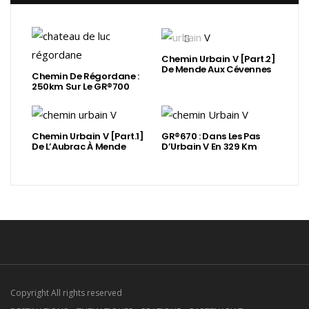
Chemin Urbain V [Part.2]
De Mende Aux Cévennes
Chemin De Régordane :
250km Sur Le GR®700
Chemin Urbain V [Part.1]
GR®670 : Dans Les Pas
De L’Aubrac À Mende
D’Urbain V En 329 Km
Copyright All rights reserved