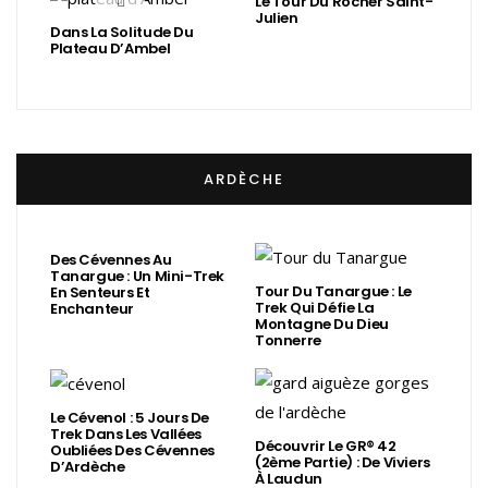
Le Tour Du Rocher Saint-
Julien
Dans La Solitude Du
Plateau D’Ambel
ARDÈCHE
Des Cévennes Au
Tanargue : Un Mini-Trek
Tour Du Tanargue : Le
En Senteurs Et
Trek Qui Défie La
Enchanteur
Montagne Du Dieu
Tonnerre
Le Cévenol : 5 Jours De
Trek Dans Les Vallées
Découvrir Le GR® 42
Oubliées Des Cévennes
(2ème Partie) : De Viviers
D’Ardèche
À Laudun