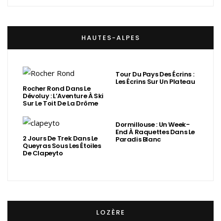
HAUTES-ALPES
Tour Du Pays Des Écrins :
Les Écrins Sur Un Plateau
Rocher Rond Dans Le
Dévoluy : L’Aventure À Ski
Sur Le Toit De La Drôme
Dormillouse : Un Week-
End À Raquettes Dans Le
2 Jours De Trek Dans Le
Paradis Blanc
Queyras Sous Les Étoiles
De Clapeyto
LOZÈRE