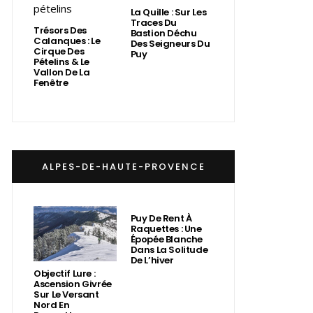
La Quille : Sur Les
Traces Du
Trésors Des
Bastion Déchu
Calanques : Le
Des Seigneurs Du
Cirque Des
Puy
Pételins & Le
Vallon De La
Fenêtre
ALPES-DE-HAUTE-PROVENCE
Puy De Rent À
Raquettes : Une
Épopée Blanche
Dans La Solitude
De L’hiver
Objectif Lure :
Ascension Givrée
Sur Le Versant
Nord En