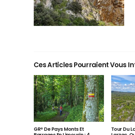
Ces Articles Pourraient Vous In
GR® De Pays Monts Et
Tour Du La
Barrages En Limousin : 4
Larzac, O