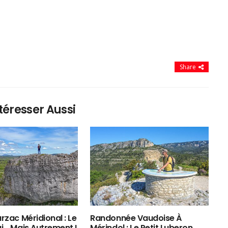
Share
téresser Aussi
rzac Méridional : Le
Randonnée Vaudoise À
ui… Mais Autrement !
Mérindol : Le Petit Luberon