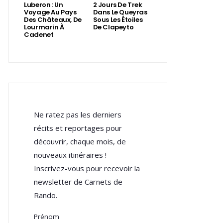
Luberon : Un
2 Jours De Trek
Voyage Au Pays
Dans Le Queyras
Des Châteaux, De
Sous Les Étoiles
Lourmarin À
De Clapeyto
Cadenet
Ne ratez pas les derniers
récits et reportages pour
découvrir, chaque mois, de
nouveaux itinéraires !
Inscrivez-vous pour recevoir la
newsletter de Carnets de
Rando.
Prénom