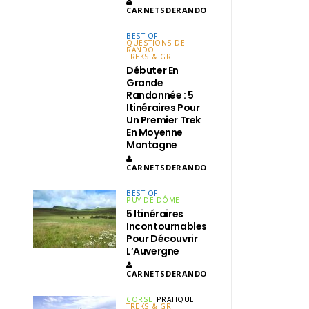
CARNETSDERANDO
BEST OF
QUESTIONS DE
RANDO
TREKS & GR
Débuter En
Grande
Randonnée : 5
Itinéraires Pour
Un Premier Trek
En Moyenne
Montagne
CARNETSDERANDO
BEST OF
PUY-DE-DÔME
5 Itinéraires
Incontournables
Pour Découvrir
L’Auvergne
CARNETSDERANDO
CORSE
PRATIQUE
TREKS & GR