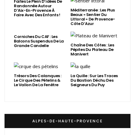
Faites Le Plein D’idées De
Randonnée Autour
Méditerranée : Les Plus
D’Aix-En-Provence À
Beaux « Sentier Du
Faire Avec Des Enfants !
Littoral » De Provence-
Côte D’Azur
Corniches Du CAF : Les
Balcons Suspendus De La
Chaîne Des Côtes : Les
Grande Candelle
Pépites Du Plateau De
Manivert
Trésors Des Calanques :
La Quille : Sur Les Traces
Le Cirque Des Pételins &
Du Bastion Déchu Des
Le Vallon De La Fenêtre
Seigneurs Du Puy
ALPES-DE-HAUTE-PROVENCE