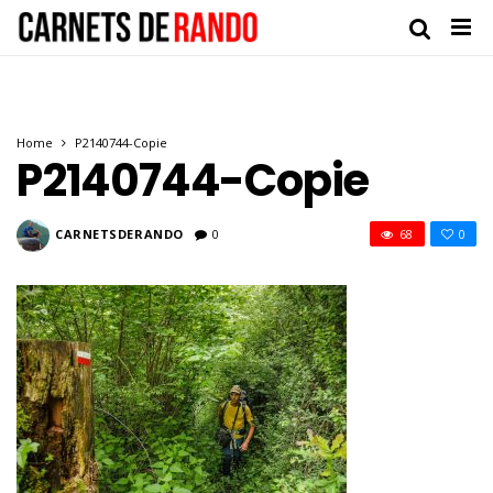
Home
P2140744-Copie
P2140744-Copie
CARNETSDERANDO
0
68
0