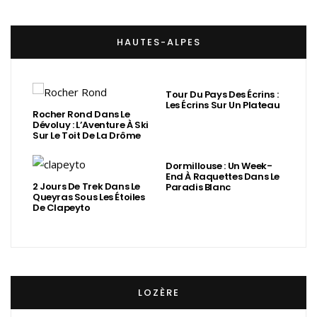
HAUTES-ALPES
Tour Du Pays Des Écrins :
Les Écrins Sur Un Plateau
Rocher Rond Dans Le
Dévoluy : L’Aventure À Ski
Sur Le Toit De La Drôme
Dormillouse : Un Week-
End À Raquettes Dans Le
2 Jours De Trek Dans Le
Paradis Blanc
Queyras Sous Les Étoiles
De Clapeyto
LOZÈRE