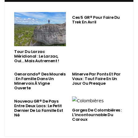
Ces 5 GR® Pour Faire Du
Trek En Avril
Tour Du Larzac
Méridional : Le Larzac,
Oui… Mais Autrement !
Oenorando® Des Mourels
Minerve Par Ponts Et Par
: En Famille Dans Un
Vaux : Tout Faire En Un
Minervois À Vigne
Jour Ou Presque
Ouverte
Nouveau GR® De Pays
Entre Deux Lacs : Le Petit
Gorges De Colombières :
Dernier De La Famille Est
L’incontournable Du
Né
Caroux