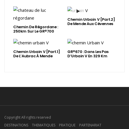
Chemin Urbain V [Part.2]
De Mende Aux Cévennes
Chemin De Régordane :
250km Sur Le GR®700
Chemin Urbain V [Part.1]
GR®670 : Dans Les Pas
De L’Aubrac À Mende
D’Urbain V En 329 Km
Copyright All rights reserved
DESTINATIONS
THEMATIQUES
PRATIQUE
PARTENARIAT