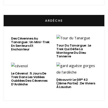
ARDÈCHE
Des Cévennes Au
Tanargue : Un Mini-Trek
Tour Du Tanargue : Le
En Senteurs Et
Trek Qui Défie La
Enchanteur
Montagne Du Dieu
Tonnerre
Le Cévenol : 5 Jours De
Trek Dans Les Vallées
Découvrir Le GR® 42
Oubliées Des Cévennes
(2ème Partie) : De Viviers
D’Ardèche
À Laudun