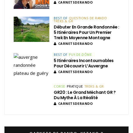
CARNETSDERANDO
BEST OF
QUESTIONS DE RANDO
TREKS & GR
Débuter En Grande Randonnée :
5 Itinéraires Pour Un Premier
Trek En Moyenne Montagne
CARNETSDERANDO
BEST OF
PUY-DE-DÔME
5 Itinéraires Incontournables
Pour Découvrir L’Auvergne
CARNETSDERANDO
CORSE
PRATIQUE
TREKS & GR
GR20 : Le Grand Méchant GR ?
Du Mythe À La Réalité
CARNETSDERANDO