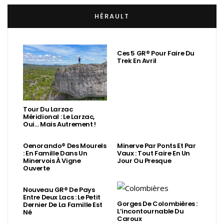
HÉRAULT
Ces 5 GR® Pour Faire Du
Trek En Avril
Tour Du Larzac
Méridional : Le Larzac,
Oui… Mais Autrement !
Oenorando® Des Mourels
Minerve Par Ponts Et Par
: En Famille Dans Un
Vaux : Tout Faire En Un
Minervois À Vigne
Jour Ou Presque
Ouverte
Nouveau GR® De Pays
Entre Deux Lacs : Le Petit
Gorges De Colombières :
Dernier De La Famille Est
L’incontournable Du
Né
Caroux