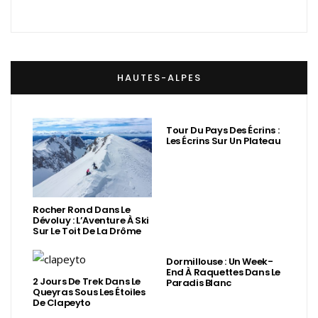
HAUTES-ALPES
Tour Du Pays Des Écrins :
Les Écrins Sur Un Plateau
Rocher Rond Dans Le
Dévoluy : L’Aventure À Ski
Sur Le Toit De La Drôme
Dormillouse : Un Week-
End À Raquettes Dans Le
2 Jours De Trek Dans Le
Paradis Blanc
Queyras Sous Les Étoiles
De Clapeyto