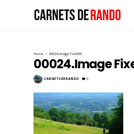
Home
00024.Image Fixe009
00024.Image Fix
CARNETSDERANDO
0