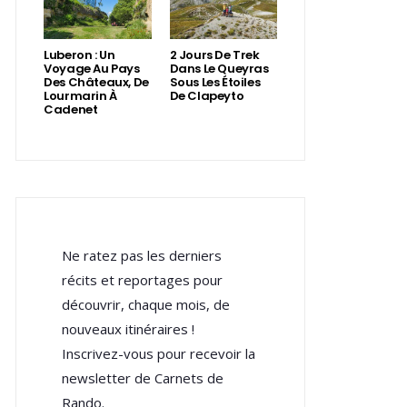
Luberon : Un
2 Jours De Trek
Voyage Au Pays
Dans Le Queyras
Des Châteaux, De
Sous Les Étoiles
Lourmarin À
De Clapeyto
Cadenet
Ne ratez pas les derniers
récits et reportages pour
découvrir, chaque mois, de
nouveaux itinéraires !
Inscrivez-vous pour recevoir la
newsletter de Carnets de
Rando.