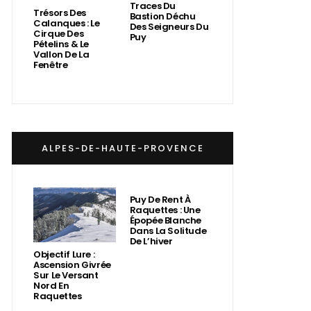
Traces Du
Trésors Des
Bastion Déchu
Calanques : Le
Des Seigneurs Du
Cirque Des
Puy
Pételins & Le
Vallon De La
Fenêtre
ALPES-DE-HAUTE-PROVENCE
Puy De Rent À
Raquettes : Une
Épopée Blanche
Dans La Solitude
De L’hiver
Objectif Lure :
Ascension Givrée
Sur Le Versant
Nord En
Raquettes