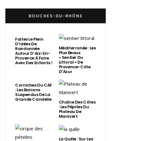
BOUCHES-DU-RHÔNE
Faites Le Plein
D’idées De
Méditerranée : Les
Randonnée
Plus Beaux
Autour D’Aix-En-
« Sentier Du
Provence À Faire
Littoral » De
Avec Des Enfants !
Provence-Côte
D’Azur
Corniches Du CAF
: Les Balcons
Suspendus De La
Grande Candelle
Chaîne Des Côtes
: Les Pépites Du
Plateau De
Manivert
La Quille : Sur Les