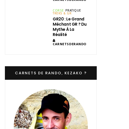
CORSE
PRATIQUE
TREKS & GR
GR20 : Le Grand
Méchant GR ? Du
Mythe À La
Réalité
CARNETSDERANDO
CARNETS DE RANDO, KEZAKO ?