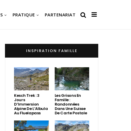
S
PRATIQUE
PARTENARIAT
INSPIRATION FAMILLE
Kesch Trek : 3
Les Grisons En
Jours
Famille :
D’Immersion
Randonnées
Alpine De L’Albula
Dans Une Suisse
Au Fluelapass
De Carte Postale