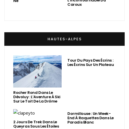
L’incontournable Du
Né
Caroux
HAUTES-ALPES
Tour Du Pays Des Écrins :
Les Écrins Sur Un Plateau
Rocher Rond Dans Le
Dévoluy : L’Aventure À Ski
Sur Le Toit De La Drôme
Dormillouse : Un Week-
End À Raquettes Dans Le
2 Jours De Trek Dans Le
Paradis Blanc
Queyras Sous Les Étoiles