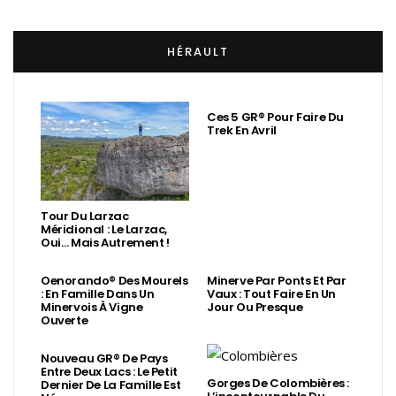
HÉRAULT
Ces 5 GR® Pour Faire Du
Trek En Avril
Tour Du Larzac
Méridional : Le Larzac,
Oui… Mais Autrement !
Oenorando® Des Mourels
Minerve Par Ponts Et Par
: En Famille Dans Un
Vaux : Tout Faire En Un
Minervois À Vigne
Jour Ou Presque
Ouverte
Nouveau GR® De Pays
Entre Deux Lacs : Le Petit
Gorges De Colombières :
Dernier De La Famille Est