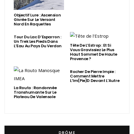
Objectif Lure : Ascension
Givrée Sur Le Versant
Nord En Raquettes
Tour Du Lac D’Esparron :
Un Trek Les Pieds Dans
Tête De L’Estrop : Et Si
L’Eau Au Pays Du Verdon
Vous Gravissiez Le Plus
Haut Sommet De Haute
Provence ?
Rocher De Pierre Impie :
Comment Mettre
L’Im(Pie)d Devant L’Autre
La Routo : Randonnée
Transhumante Sur Le
Plateau De Valensole
DRÔME