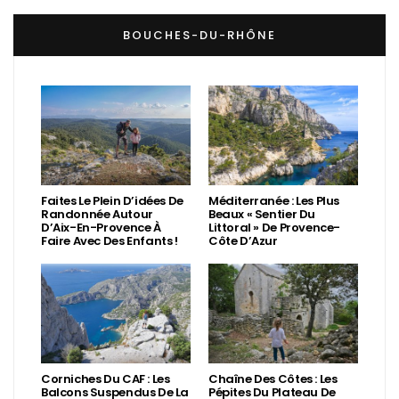
BOUCHES-DU-RHÔNE
Faites Le Plein D’idées De
Méditerranée : Les Plus
Randonnée Autour
Beaux « Sentier Du
D’Aix-En-Provence À
Littoral » De Provence-
Faire Avec Des Enfants !
Côte D’Azur
Corniches Du CAF : Les
Chaîne Des Côtes : Les
Balcons Suspendus De La
Pépites Du Plateau De