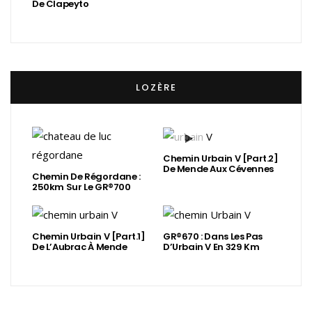
De Clapeyto
LOZÈRE
Chemin Urbain V [Part.2]
De Mende Aux Cévennes
Chemin De Régordane :
250km Sur Le GR®700
Chemin Urbain V [Part.1]
GR®670 : Dans Les Pas
De L’Aubrac À Mende
D’Urbain V En 329 Km