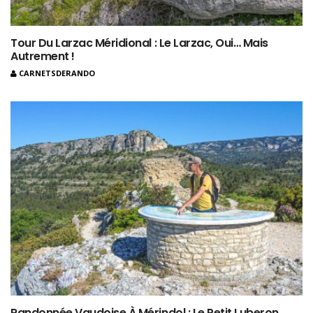
Tour Du Larzac Méridional : Le Larzac, Oui… Mais
Autrement !
CARNETSDERANDO
Randonnée Vaudoise À Mérindol : Le Petit Luberon