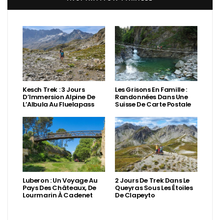
Kesch Trek : 3 Jours
Les Grisons En Famille :
D’Immersion Alpine De
Randonnées Dans Une
L’Albula Au Fluelapass
Suisse De Carte Postale
Luberon : Un Voyage Au
2 Jours De Trek Dans Le
Pays Des Châteaux, De
Queyras Sous Les Étoiles
Lourmarin À Cadenet
De Clapeyto