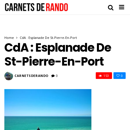
Home
CdA : Esplanade De St-Pierre-En-Port
CdA : Esplanade De
St-Pierre-En-Port
CARNETSDERANDO
0
153
0