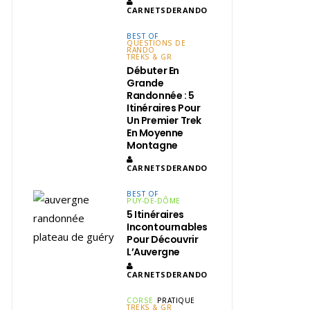
CARNETSDERANDO
BEST OF
QUESTIONS DE
RANDO
TREKS & GR
Débuter En
Grande
Randonnée : 5
Itinéraires Pour
Un Premier Trek
En Moyenne
Montagne
CARNETSDERANDO
BEST OF
PUY-DE-DÔME
5 Itinéraires
Incontournables
Pour Découvrir
L’Auvergne
CARNETSDERANDO
CORSE
PRATIQUE
TREKS & GR