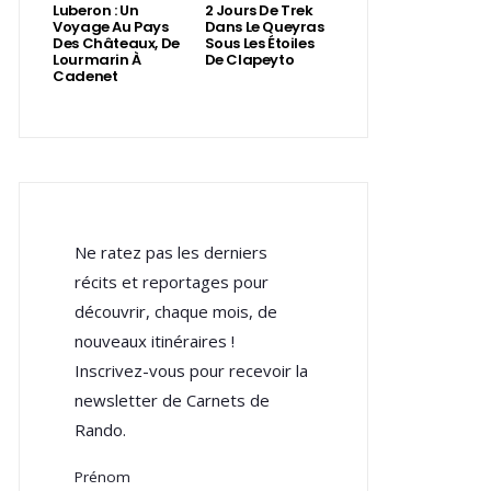
Luberon : Un
2 Jours De Trek
Voyage Au Pays
Dans Le Queyras
Des Châteaux, De
Sous Les Étoiles
Lourmarin À
De Clapeyto
Cadenet
Ne ratez pas les derniers
récits et reportages pour
découvrir, chaque mois, de
nouveaux itinéraires !
Inscrivez-vous pour recevoir la
newsletter de Carnets de
Rando.
Prénom