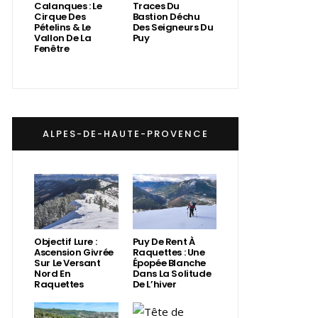
Calanques : Le
Traces Du
Cirque Des
Bastion Déchu
Pételins & Le
Des Seigneurs Du
Vallon De La
Puy
Fenêtre
ALPES-DE-HAUTE-PROVENCE
Objectif Lure :
Puy De Rent À
Ascension Givrée
Raquettes : Une
Sur Le Versant
Épopée Blanche
Nord En
Dans La Solitude
Raquettes
De L’hiver