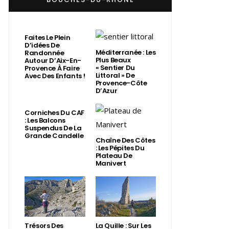
Faites Le Plein
D’idées De
Méditerranée : Les
Randonnée
Plus Beaux
Autour D’Aix-En-
« Sentier Du
Provence À Faire
Littoral » De
Avec Des Enfants !
Provence-Côte
D’Azur
Corniches Du CAF
: Les Balcons
Suspendus De La
Grande Candelle
Chaîne Des Côtes
: Les Pépites Du
Plateau De
Manivert
Trésors Des
La Quille : Sur Les