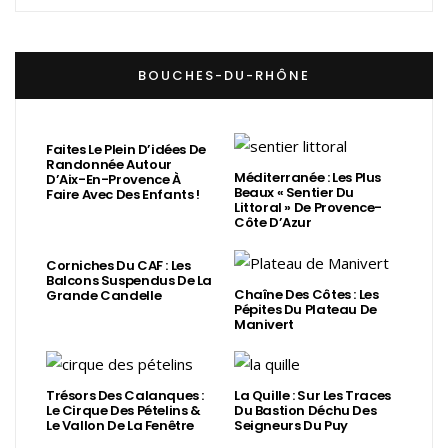
BOUCHES-DU-RHÔNE
Faites Le Plein D’idées De
Randonnée Autour
Méditerranée : Les Plus
D’Aix-En-Provence À
Beaux « Sentier Du
Faire Avec Des Enfants !
Littoral » De Provence-
Côte D’Azur
Corniches Du CAF : Les
Balcons Suspendus De La
Chaîne Des Côtes : Les
Grande Candelle
Pépites Du Plateau De
Manivert
Trésors Des Calanques :
La Quille : Sur Les Traces
Le Cirque Des Pételins &
Du Bastion Déchu Des
Le Vallon De La Fenêtre
Seigneurs Du Puy