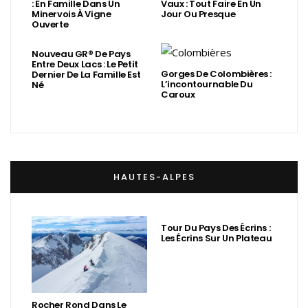
: En Famille Dans Un
Vaux : Tout Faire En Un
Minervois À Vigne
Jour Ou Presque
Ouverte
Nouveau GR® De Pays
Entre Deux Lacs : Le Petit
Gorges De Colombières :
Dernier De La Famille Est
L’incontournable Du
Né
Caroux
HAUTES-ALPES
Tour Du Pays Des Écrins :
Les Écrins Sur Un Plateau
Rocher Rond Dans Le