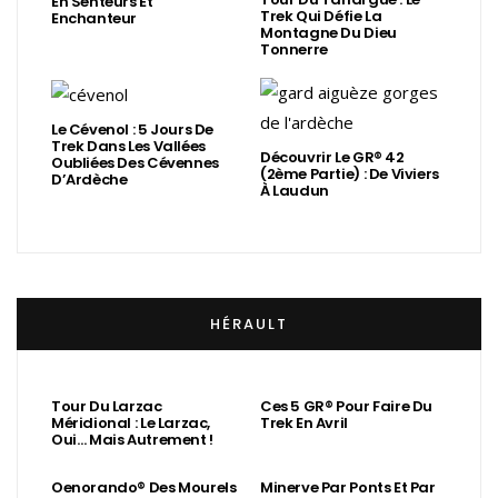
En Senteurs Et
Trek Qui Défie La
Enchanteur
Montagne Du Dieu
Tonnerre
Le Cévenol : 5 Jours De
Trek Dans Les Vallées
Découvrir Le GR® 42
Oubliées Des Cévennes
(2ème Partie) : De Viviers
D’Ardèche
À Laudun
HÉRAULT
Tour Du Larzac
Ces 5 GR® Pour Faire Du
Méridional : Le Larzac,
Trek En Avril
Oui… Mais Autrement !
Oenorando® Des Mourels
Minerve Par Ponts Et Par