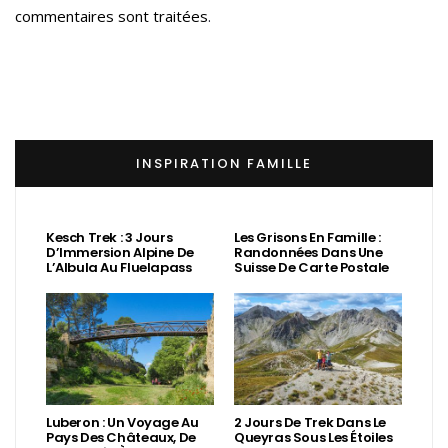
commentaires sont traitées
.
INSPIRATION FAMILLE
Kesch Trek : 3 Jours
Les Grisons En Famille :
D’Immersion Alpine De
Randonnées Dans Une
L’Albula Au Fluelapass
Suisse De Carte Postale
Luberon : Un Voyage Au
2 Jours De Trek Dans Le
Pays Des Châteaux, De
Queyras Sous Les Étoiles