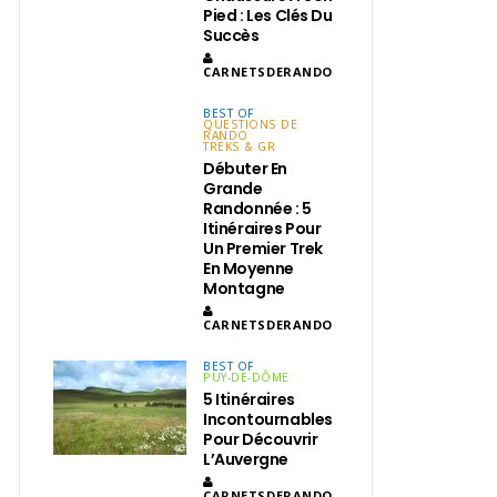
Pied : Les Clés Du
Succès
CARNETSDERANDO
BEST OF
QUESTIONS DE
RANDO
TREKS & GR
Débuter En
Grande
Randonnée : 5
Itinéraires Pour
Un Premier Trek
En Moyenne
Montagne
CARNETSDERANDO
BEST OF
PUY-DE-DÔME
5 Itinéraires
Incontournables
Pour Découvrir
L’Auvergne
CARNETSDERANDO