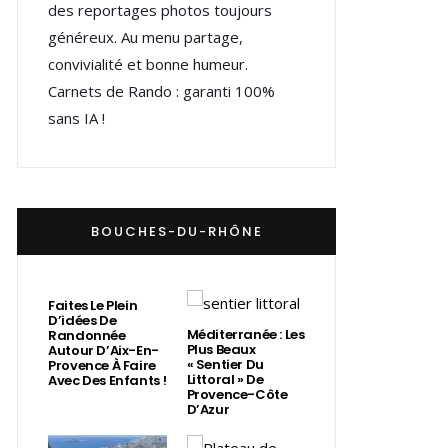
des reportages photos toujours
généreux. Au menu partage,
convivialité et bonne humeur.
Carnets de Rando : garanti 100%
sans IA !
BOUCHES-DU-RHÔNE
Faites Le Plein
D’idées De
Méditerranée : Les
Randonnée
Plus Beaux
Autour D’Aix-En-
« Sentier Du
Provence À Faire
Littoral » De
Avec Des Enfants !
Provence-Côte
D’Azur