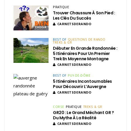
PRATIQUE
Trouver Chaussure À Son Pied :
Les Clés Du Succès
CARNETSDERANDO
BEST OF
QUESTIONS DE RANDO
TREKS & GR
Débuter En Grande Randonnée :
5 Itinéraires Pour Un Premier
Trek En Moyenne Montagne
CARNETSDERANDO
BEST OF
PUY-DE-DÔME
5 Itinéraires Incontournables
Pour Découvrir L’Auvergne
CARNETSDERANDO
CORSE
PRATIQUE
TREKS & GR
GR20 : Le Grand Méchant GR ?
Du Mythe À La Réalité
CARNETSDERANDO