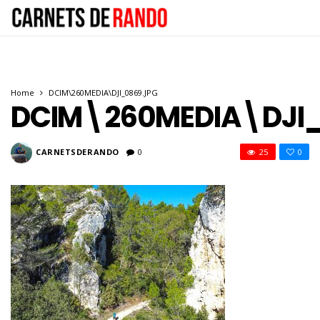
Home
DCIM\260MEDIA\DJI_0869.JPG
DCIM\260MEDIA\DJI_
CARNETSDERANDO
0
25
0