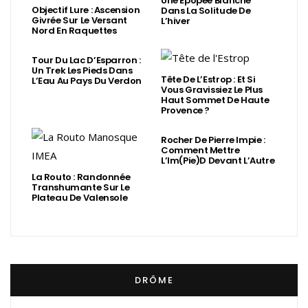
Une Épopée Blanche
Objectif Lure : Ascension
Dans La Solitude De
Givrée Sur Le Versant
L’hiver
Nord En Raquettes
Tour Du Lac D’Esparron :
Un Trek Les Pieds Dans
Tête De L’Estrop : Et Si
L’Eau Au Pays Du Verdon
Vous Gravissiez Le Plus
Haut Sommet De Haute
Provence ?
Rocher De Pierre Impie :
Comment Mettre
L’Im(Pie)d Devant L’Autre
La Routo : Randonnée
Transhumante Sur Le
Plateau De Valensole
DRÔME