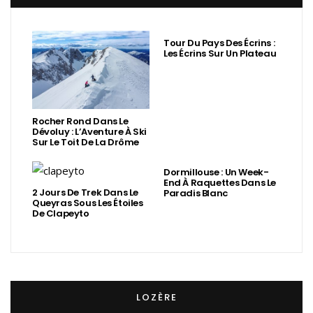
Tour Du Pays Des Écrins :
Les Écrins Sur Un Plateau
Rocher Rond Dans Le
Dévoluy : L’Aventure À Ski
Sur Le Toit De La Drôme
Dormillouse : Un Week-
End À Raquettes Dans Le
2 Jours De Trek Dans Le
Paradis Blanc
Queyras Sous Les Étoiles
De Clapeyto
LOZÈRE