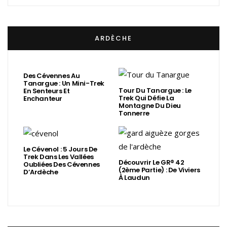
ARDÈCHE
Des Cévennes Au
Tanargue : Un Mini-Trek
Tour Du Tanargue : Le
En Senteurs Et
Trek Qui Défie La
Enchanteur
Montagne Du Dieu
Tonnerre
Le Cévenol : 5 Jours De
Trek Dans Les Vallées
Découvrir Le GR® 42
Oubliées Des Cévennes
(2ème Partie) : De Viviers
D’Ardèche
À Laudun