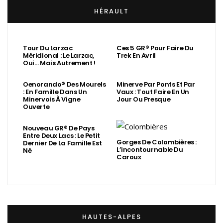
HÉRAULT
Tour Du Larzac
Ces 5 GR® Pour Faire Du
Méridional : Le Larzac,
Trek En Avril
Oui… Mais Autrement !
Oenorando® Des Mourels
Minerve Par Ponts Et Par
: En Famille Dans Un
Vaux : Tout Faire En Un
Minervois À Vigne
Jour Ou Presque
Ouverte
Nouveau GR® De Pays
Entre Deux Lacs : Le Petit
Gorges De Colombières :
Dernier De La Famille Est
L’incontournable Du
Né
Caroux
HAUTES-ALPES