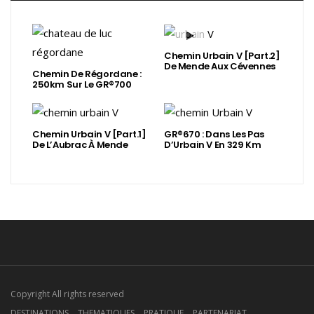
Chemin Urbain V [Part.2]
De Mende Aux Cévennes
Chemin De Régordane :
250km Sur Le GR®700
Chemin Urbain V [Part.1]
GR®670 : Dans Les Pas
De L’Aubrac À Mende
D’Urbain V En 329 Km
Copyright All rights reserved
DESTINATIONS
THEMATIQUES
PRATIQUE
PARTENARIAT