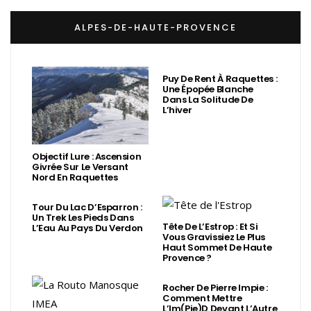
ALPES-DE-HAUTE-PROVENCE
Puy De Rent À Raquettes :
Une Épopée Blanche
Dans La Solitude De
L’hiver
Objectif Lure : Ascension
Givrée Sur Le Versant
Nord En Raquettes
Tour Du Lac D’Esparron :
Un Trek Les Pieds Dans
Tête De L’Estrop : Et Si
L’Eau Au Pays Du Verdon
Vous Gravissiez Le Plus
Haut Sommet De Haute
Provence ?
Rocher De Pierre Impie :
Comment Mettre
L’Im(Pie)d Devant L’Autre