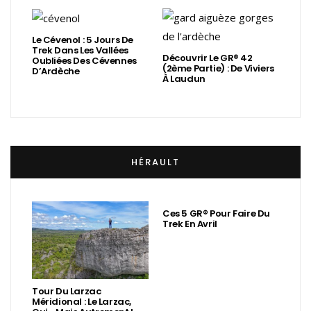
Le Cévenol : 5 Jours De
Trek Dans Les Vallées
Découvrir Le GR® 42
Oubliées Des Cévennes
(2ème Partie) : De Viviers
D’Ardèche
À Laudun
HÉRAULT
Ces 5 GR® Pour Faire Du
Trek En Avril
Tour Du Larzac
Méridional : Le Larzac,