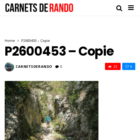
Home
P2600453 – Copie
P2600453 – Copie
CARNETSDERANDO
0
25
0