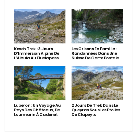
Kesch Trek : 3 Jours
Les Grisons En Famille :
D’Immersion Alpine De
Randonnées Dans Une
L’Albula Au Fluelapass
Suisse De Carte Postale
Luberon : Un Voyage Au
2 Jours De Trek Dans Le
Pays Des Châteaux, De
Queyras Sous Les Étoiles
Lourmarin À Cadenet
De Clapeyto