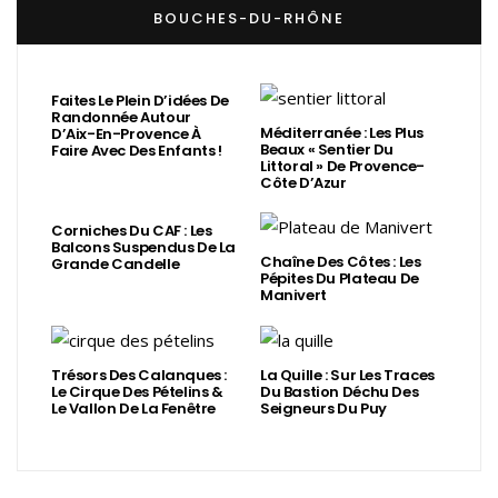
BOUCHES-DU-RHÔNE
Faites Le Plein D’idées De
Randonnée Autour
Méditerranée : Les Plus
D’Aix-En-Provence À
Beaux « Sentier Du
Faire Avec Des Enfants !
Littoral » De Provence-
Côte D’Azur
Corniches Du CAF : Les
Balcons Suspendus De La
Chaîne Des Côtes : Les
Grande Candelle
Pépites Du Plateau De
Manivert
Trésors Des Calanques :
La Quille : Sur Les Traces
Le Cirque Des Pételins &
Du Bastion Déchu Des
Le Vallon De La Fenêtre
Seigneurs Du Puy