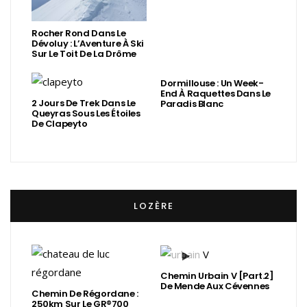
Rocher Rond Dans Le
Dévoluy : L’Aventure À Ski
Sur Le Toit De La Drôme
Dormillouse : Un Week-
End À Raquettes Dans Le
2 Jours De Trek Dans Le
Paradis Blanc
Queyras Sous Les Étoiles
De Clapeyto
LOZÈRE
Chemin Urbain V [Part.2]
De Mende Aux Cévennes
Chemin De Régordane :
250km Sur Le GR®700