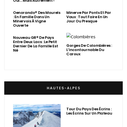
Oui… Mais Autrement !
Oenorando® Des Mourels
Minerve Par Ponts Et Par
: En Famille Dans Un
Vaux : Tout Faire En Un
Minervois À Vigne
Jour Ou Presque
Ouverte
Nouveau GR® De Pays
Entre Deux Lacs : Le Petit
Gorges De Colombières :
Dernier De La Famille Est
L’incontournable Du
Né
Caroux
HAUTES-ALPES
Tour Du Pays Des Écrins :
Les Écrins Sur Un Plateau